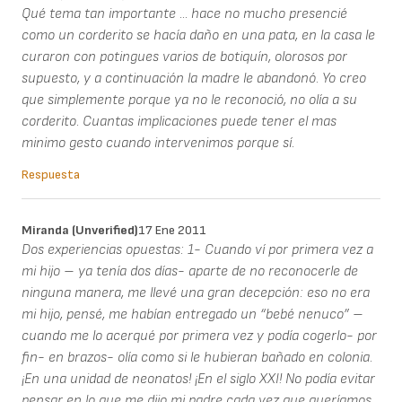
Qué tema tan importante ... hace no mucho presencié
como un corderito se hacía daño en una pata, en la casa le
curaron con potingues varios de botiquín, olorosos por
supuesto, y a continuación la madre le abandonó. Yo creo
que simplemente porque ya no le reconoció, no olía a su
corderito. Cuantas implicaciones puede tener el mas
minimo gesto cuando intervenimos porque sí.
Respuesta
Miranda (unverified)
17 Ene 2011
Dos experiencias opuestas: 1- Cuando ví por primera vez a
mi hijo – ya tenía dos días- aparte de no reconocerle de
ninguna manera, me llevé una gran decepción: eso no era
mi hijo, pensé, me habían entregado un “bebé nenuco” –
cuando me lo acerqué por primera vez y podía cogerlo- por
fin- en brazos- olía como si le hubieran bañado en colonia.
¡En una unidad de neonatos! ¡En el siglo XXI! No podía evitar
pensar en lo que me dijo mi padre cada vez que queríamos