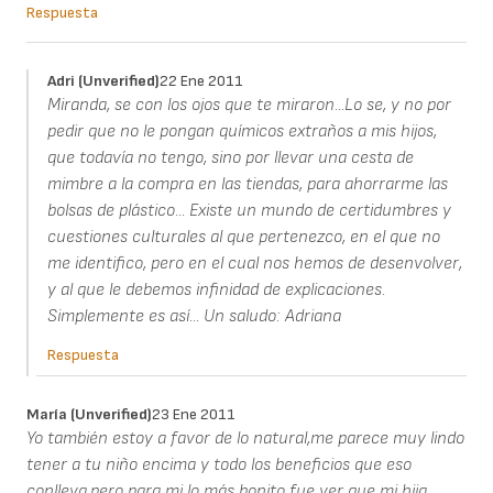
Respuesta
Adri (unverified)
22 Ene 2011
Miranda, se con los ojos que te miraron...Lo se, y no por
pedir que no le pongan químicos extraños a mis hijos,
que todavía no tengo, sino por llevar una cesta de
mimbre a la compra en las tiendas, para ahorrarme las
bolsas de plástico... Existe un mundo de certidumbres y
cuestiones culturales al que pertenezco, en el que no
me identifico, pero en el cual nos hemos de desenvolver,
y al que le debemos infinidad de explicaciones.
Simplemente es así... Un saludo: Adriana
Respuesta
María (unverified)
23 Ene 2011
Yo también estoy a favor de lo natural,me parece muy lindo
tener a tu niño encima y todo los beneficios que eso
conlleva,pero para mi lo más bonito fue ver que mi hija