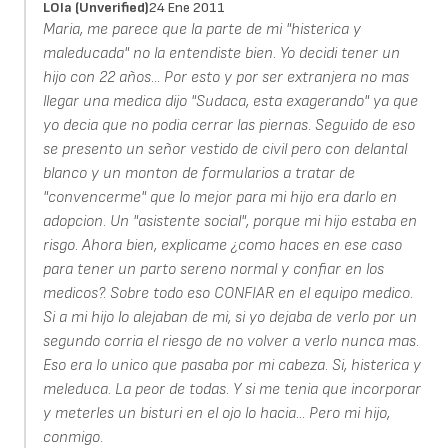
LOla (unverified)
24 Ene 2011
Maria, me parece que la parte de mi "histerica y
maleducada" no la entendiste bien. Yo decidi tener un
hijo con 22 años... Por esto y por ser extranjera no mas
llegar una medica dijo "Sudaca, esta exagerando" ya que
yo decia que no podia cerrar las piernas. Seguido de eso
se presento un señor vestido de civil pero con delantal
blanco y un monton de formularios a tratar de
"convencerme" que lo mejor para mi hijo era darlo en
adopcion. Un "asistente social", porque mi hijo estaba en
risgo. Ahora bien, explicame ¿como haces en ese caso
para tener un parto sereno normal y confiar en los
medicos?. Sobre todo eso CONFIAR en el equipo medico.
Si a mi hijo lo alejaban de mi, si yo dejaba de verlo por un
segundo corria el riesgo de no volver a verlo nunca mas.
Eso era lo unico que pasaba por mi cabeza. Si, histerica y
meleduca. La peor de todas. Y si me tenia que incorporar
y meterles un bisturi en el ojo lo hacia... Pero mi hijo,
conmigo.