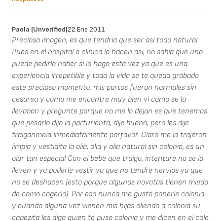
Paola (unverified)
22 Ene 2011
Preciosa imagen, es que tendria que ser asi todo natural.
Pues en el hospital o clinica lo hacen asi, no sabia que uno
puede pedirlo haber si lo hago esta vez ya que es una
experiencia irrepetible y toda la vida se te queda grabado
este precioso momento, mis partos fueron normales sin
cesarea y como me encontre muy bien vi como se lo
llevaban y pregunte porque no me lo dejan es que tenemos
que pesarlo dijo la parturienta, dije bueno, pero les dije
traiganmela inmediatamente porfavor. Claro me la trajeron
limpia y vestidita la olia, olia y olia natural sin colonia, es un
olor tan especial Con el bebe que traigo, intentare no se lo
lleven y yo poderle vestir ya que no tendre nervios ya que
no se deshacen (esto porque algunas novatas tienen miedo
de como cogerlo). Por eso nunca me gusto ponerle colonia
y cuando alguna vez vienen mis hijas oliendo a colonia su
cabezita les digo quien te puso colonia y me dicen en el cole