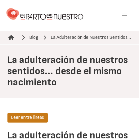
Pasar
al
contenido
principal
Blog
La Adulteración de Nuestros Sentidos…
Ruta de navegación
La adulteración de nuestros
sentidos... desde el mismo
nacimiento
Leer entre líneas
La adulteración de nuestros