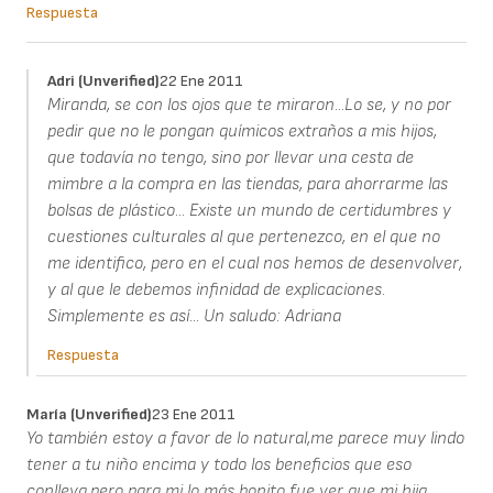
Respuesta
Adri (unverified)
22 Ene 2011
Miranda, se con los ojos que te miraron...Lo se, y no por
pedir que no le pongan químicos extraños a mis hijos,
que todavía no tengo, sino por llevar una cesta de
mimbre a la compra en las tiendas, para ahorrarme las
bolsas de plástico... Existe un mundo de certidumbres y
cuestiones culturales al que pertenezco, en el que no
me identifico, pero en el cual nos hemos de desenvolver,
y al que le debemos infinidad de explicaciones.
Simplemente es así... Un saludo: Adriana
Respuesta
María (unverified)
23 Ene 2011
Yo también estoy a favor de lo natural,me parece muy lindo
tener a tu niño encima y todo los beneficios que eso
conlleva,pero para mi lo más bonito fue ver que mi hija