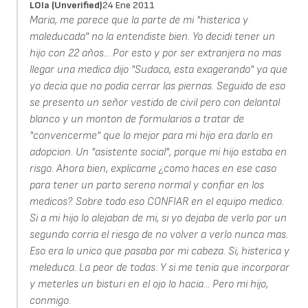
LOla (unverified)
24 Ene 2011
Maria, me parece que la parte de mi "histerica y
maleducada" no la entendiste bien. Yo decidi tener un
hijo con 22 años... Por esto y por ser extranjera no mas
llegar una medica dijo "Sudaca, esta exagerando" ya que
yo decia que no podia cerrar las piernas. Seguido de eso
se presento un señor vestido de civil pero con delantal
blanco y un monton de formularios a tratar de
"convencerme" que lo mejor para mi hijo era darlo en
adopcion. Un "asistente social", porque mi hijo estaba en
risgo. Ahora bien, explicame ¿como haces en ese caso
para tener un parto sereno normal y confiar en los
medicos?. Sobre todo eso CONFIAR en el equipo medico.
Si a mi hijo lo alejaban de mi, si yo dejaba de verlo por un
segundo corria el riesgo de no volver a verlo nunca mas.
Eso era lo unico que pasaba por mi cabeza. Si, histerica y
meleduca. La peor de todas. Y si me tenia que incorporar
y meterles un bisturi en el ojo lo hacia... Pero mi hijo,
conmigo.