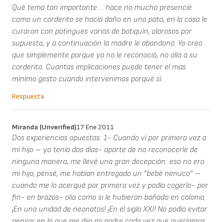
Qué tema tan importante ... hace no mucho presencié
como un corderito se hacía daño en una pata, en la casa le
curaron con potingues varios de botiquín, olorosos por
supuesto, y a continuación la madre le abandonó. Yo creo
que simplemente porque ya no le reconoció, no olía a su
corderito. Cuantas implicaciones puede tener el mas
minimo gesto cuando intervenimos porque sí.
Respuesta
Miranda (unverified)
17 Ene 2011
Dos experiencias opuestas: 1- Cuando ví por primera vez a
mi hijo – ya tenía dos días- aparte de no reconocerle de
ninguna manera, me llevé una gran decepción: eso no era
mi hijo, pensé, me habían entregado un “bebé nenuco” –
cuando me lo acerqué por primera vez y podía cogerlo- por
fin- en brazos- olía como si le hubieran bañado en colonia.
¡En una unidad de neonatos! ¡En el siglo XXI! No podía evitar
pensar en lo que me dijo mi padre cada vez que queríamos