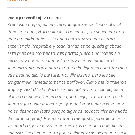
Paola (unverified)
22 Ene 2011
Preciosa imagen, es que tendria que ser asi todo natural.
Pues en el hospital o clinica lo hacen asi, no sabia que uno
puede pedirlo haber si lo hago esta vez ya que es una
experiencia irrepetible y toda la vida se te queda grabado
este precioso momento, mis partos fueron normales sin
cesarea y como me encontre muy bien vi como se lo
llevaban y pregunte porque no me lo dejan es que tenemos
que pesarlo dijo la parturienta, dije bueno, pero les dije
traiganmela inmediatamente porfavor. Claro me la trajeron
limpia y vestidita la olia, olia y olia natural sin colonia, es un
olor tan especial Con el bebe que traigo, intentare no se lo
lleven y yo poderle vestir ya que no tendre nervios ya que
no se deshacen (esto porque algunas novatas tienen miedo
de como cogerlo). Por eso nunca me gusto ponerle colonia
y cuando alguna vez vienen mis hijas oliendo a colonia su
cabezita les digo quien te puso colonia y me dicen en el cole