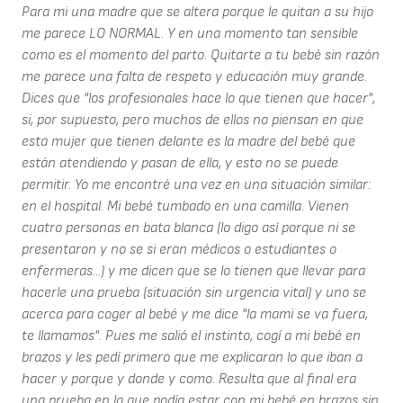
Para mi una madre que se altera porque le quitan a su hijo
me parece LO NORMAL. Y en una momento tan sensible
como es el momento del parto. Quitarte a tu bebé sin razón
me parece una falta de respeto y educación muy grande.
Dices que "los profesionales hace lo que tienen que hacer",
si, por supuesto, pero muchos de ellos no piensan en que
esta mujer que tienen delante es la madre del bebé que
están atendiendo y pasan de ella, y esto no se puede
permitir. Yo me encontré una vez en una situación similar:
en el hospital. Mi bebé tumbado en una camilla. Vienen
cuatro personas en bata blanca (lo digo así porque ni se
presentaron y no se si eran médicos o estudiantes o
enfermeras...) y me dicen que se lo tienen que llevar para
hacerle una prueba (situación sin urgencia vital) y uno se
acerca para coger al bebé y me dice "la mami se va fuera,
te llamamos". Pues me salió el instinto, cogí a mi bebé en
brazos y les pedí primero que me explicaran lo que iban a
hacer y porque y donde y como. Resulta que al final era
una prueba en la que podía estar con mi bebé en brazos sin