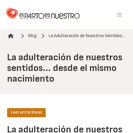
Pasar
al
contenido
principal
Blog
La Adulteración de Nuestros Sentidos…
Ruta de navegación
La adulteración de nuestros
sentidos... desde el mismo
nacimiento
Leer entre líneas
La adulteración de nuestros