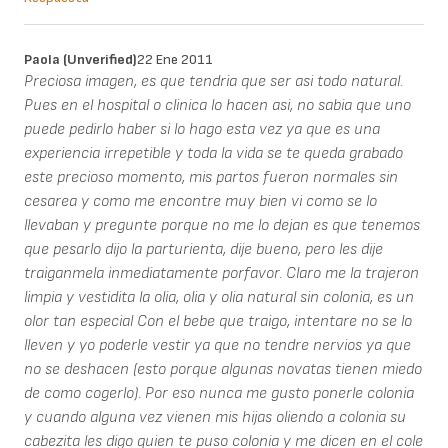
Paola (unverified)
22 Ene 2011
Preciosa imagen, es que tendria que ser asi todo natural.
Pues en el hospital o clinica lo hacen asi, no sabia que uno
puede pedirlo haber si lo hago esta vez ya que es una
experiencia irrepetible y toda la vida se te queda grabado
este precioso momento, mis partos fueron normales sin
cesarea y como me encontre muy bien vi como se lo
llevaban y pregunte porque no me lo dejan es que tenemos
que pesarlo dijo la parturienta, dije bueno, pero les dije
traiganmela inmediatamente porfavor. Claro me la trajeron
limpia y vestidita la olia, olia y olia natural sin colonia, es un
olor tan especial Con el bebe que traigo, intentare no se lo
lleven y yo poderle vestir ya que no tendre nervios ya que
no se deshacen (esto porque algunas novatas tienen miedo
de como cogerlo). Por eso nunca me gusto ponerle colonia
y cuando alguna vez vienen mis hijas oliendo a colonia su
cabezita les digo quien te puso colonia y me dicen en el cole