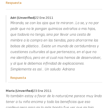
Respuesta
Adri (unverified)
22 Ene 2011
Miranda, se con los ojos que te miraron...Lo se, y no por
pedir que no le pongan químicos extraños a mis hijos,
que todavía no tengo, sino por llevar una cesta de
mimbre a la compra en las tiendas, para ahorrarme las
bolsas de plástico... Existe un mundo de certidumbres y
cuestiones culturales al que pertenezco, en el que no
me identifico, pero en el cual nos hemos de desenvolver,
y al que le debemos infinidad de explicaciones.
Simplemente es así... Un saludo: Adriana
Respuesta
María (unverified)
23 Ene 2011
Yo también estoy a favor de lo natural,me parece muy lindo
tener a tu niño encima y todo los beneficios que eso
conlleva,pero para mi lo más bonito fue ver que mi hija