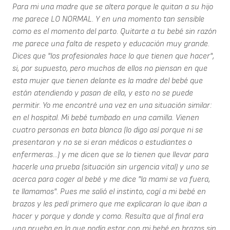
Para mi una madre que se altera porque le quitan a su hijo
me parece LO NORMAL. Y en una momento tan sensible
como es el momento del parto. Quitarte a tu bebé sin razón
me parece una falta de respeto y educación muy grande.
Dices que "los profesionales hace lo que tienen que hacer",
si, por supuesto, pero muchos de ellos no piensan en que
esta mujer que tienen delante es la madre del bebé que
están atendiendo y pasan de ella, y esto no se puede
permitir. Yo me encontré una vez en una situación similar:
en el hospital. Mi bebé tumbado en una camilla. Vienen
cuatro personas en bata blanca (lo digo así porque ni se
presentaron y no se si eran médicos o estudiantes o
enfermeras...) y me dicen que se lo tienen que llevar para
hacerle una prueba (situación sin urgencia vital) y uno se
acerca para coger al bebé y me dice "la mami se va fuera,
te llamamos". Pues me salió el instinto, cogí a mi bebé en
brazos y les pedí primero que me explicaran lo que iban a
hacer y porque y donde y como. Resulta que al final era
una prueba en la que podía estar con mi bebé en brazos sin