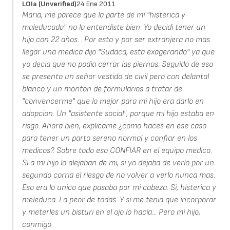
LOla (unverified)
24 Ene 2011
Maria, me parece que la parte de mi "histerica y
maleducada" no la entendiste bien. Yo decidi tener un
hijo con 22 años... Por esto y por ser extranjera no mas
llegar una medica dijo "Sudaca, esta exagerando" ya que
yo decia que no podia cerrar las piernas. Seguido de eso
se presento un señor vestido de civil pero con delantal
blanco y un monton de formularios a tratar de
"convencerme" que lo mejor para mi hijo era darlo en
adopcion. Un "asistente social", porque mi hijo estaba en
risgo. Ahora bien, explicame ¿como haces en ese caso
para tener un parto sereno normal y confiar en los
medicos?. Sobre todo eso CONFIAR en el equipo medico.
Si a mi hijo lo alejaban de mi, si yo dejaba de verlo por un
segundo corria el riesgo de no volver a verlo nunca mas.
Eso era lo unico que pasaba por mi cabeza. Si, histerica y
meleduca. La peor de todas. Y si me tenia que incorporar
y meterles un bisturi en el ojo lo hacia... Pero mi hijo,
conmigo.