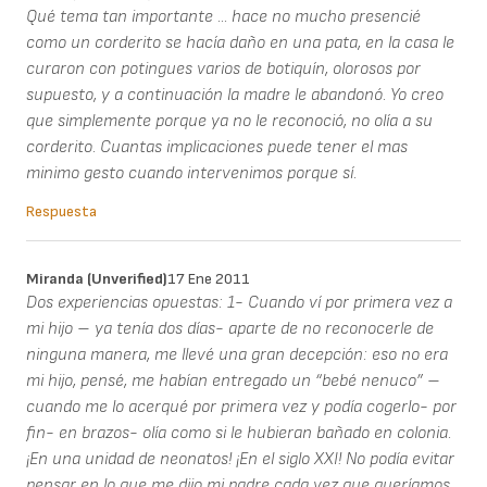
Qué tema tan importante ... hace no mucho presencié
como un corderito se hacía daño en una pata, en la casa le
curaron con potingues varios de botiquín, olorosos por
supuesto, y a continuación la madre le abandonó. Yo creo
que simplemente porque ya no le reconoció, no olía a su
corderito. Cuantas implicaciones puede tener el mas
minimo gesto cuando intervenimos porque sí.
Respuesta
Miranda (unverified)
17 Ene 2011
Dos experiencias opuestas: 1- Cuando ví por primera vez a
mi hijo – ya tenía dos días- aparte de no reconocerle de
ninguna manera, me llevé una gran decepción: eso no era
mi hijo, pensé, me habían entregado un “bebé nenuco” –
cuando me lo acerqué por primera vez y podía cogerlo- por
fin- en brazos- olía como si le hubieran bañado en colonia.
¡En una unidad de neonatos! ¡En el siglo XXI! No podía evitar
pensar en lo que me dijo mi padre cada vez que queríamos