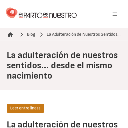
Pasar
al
contenido
principal
Blog
La Adulteración de Nuestros Sentidos…
Ruta de navegación
La adulteración de nuestros
sentidos... desde el mismo
nacimiento
Leer entre líneas
La adulteración de nuestros