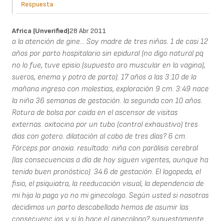
Respuesta
Africa (unverified)
28 Abr 2011
a la atención de gine... Soy madre de tres niñas. 1 de casi 12
años por parto hospitalario sin epidural (no digo natural pq
no lo fue, tuve episio (supuesto aro muscular en la vagina),
sueros, enema y potro de parto). 17 años a las 3:10 de la
mañana ingreso con molestias, exploración 9 cm. 3:49 nace
la niña 36 semanas de gestación. la segunda con 10 años.
Rotura de bolsa por caida en el ascensor de visitas
externas. oxitocina por un tubo (control exhaustivo) tres
dias con gotero. dilatación al cabo de tres días? 6 cm.
Fórceps por anoxia. resultado: niña con parálisis cerebral
(las consecuencias a día de hoy siguen vigentes, aunque ha
tenido buen pronóstico). 34.6 de gestación. El logopeda, el
fisio, el psiquiatra, la reeducación visual, la dependencia de
mi hija la pago yo no mi ginecologo. Según usted si nosotras
decidimos un parto descabellado hemos de asumir las
consecuenc ias y si lo hace el ginecologo? supuestamente