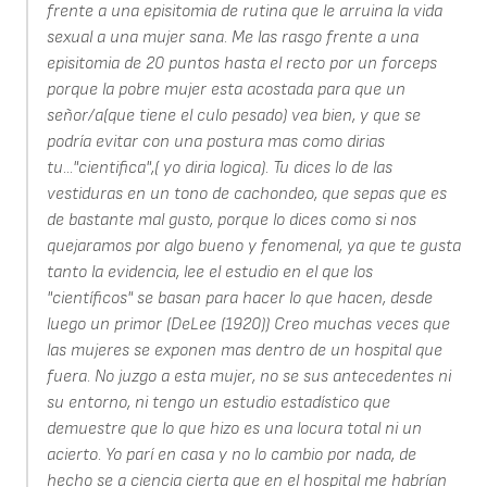
frente a una episitomia de rutina que le arruina la vida
sexual a una mujer sana. Me las rasgo frente a una
episitomia de 20 puntos hasta el recto por un forceps
porque la pobre mujer esta acostada para que un
señor/a(que tiene el culo pesado) vea bien, y que se
podría evitar con una postura mas como dirias
tu..."cientifica",( yo diria logica). Tu dices lo de las
vestiduras en un tono de cachondeo, que sepas que es
de bastante mal gusto, porque lo dices como si nos
quejaramos por algo bueno y fenomenal, ya que te gusta
tanto la evidencia, lee el estudio en el que los
"científicos" se basan para hacer lo que hacen, desde
luego un primor (DeLee (1920)) Creo muchas veces que
las mujeres se exponen mas dentro de un hospital que
fuera. No juzgo a esta mujer, no se sus antecedentes ni
su entorno, ni tengo un estudio estadístico que
demuestre que lo que hizo es una locura total ni un
acierto. Yo parí en casa y no lo cambio por nada, de
hecho se a ciencia cierta que en el hospital me habrían