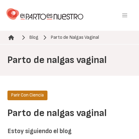
Pasar
al
contenido
principal
Blog
Parto de Nalgas Vaginal
Ruta de navegación
Parto de nalgas vaginal
Parir Con Ciencia
Parto de nalgas vaginal
Estoy siguiendo el blog