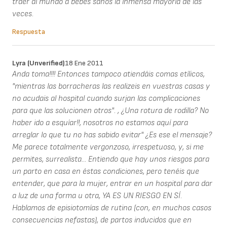
traer al mundo a bebés sanos la inmensa mayoría de las
veces.
Respuesta
Lyra (unverified)
18 Ene 2011
Anda toma!!!! Entonces tampoco atiendáis comas etílicos,
"mientras las borracheras las realizeis en vuestras casas y
no acudais al hospital cuando surjan las complicaciones
para que las solucionen otros". , ¿Una rotura de rodilla? No
haber ido a esquíar!!, nosotros no estamos aquí para
arreglar lo que tu no has sabido evitar" ¿Es ese el mensaje?
Me parece totalmente vergonzoso, irrespetuoso, y, si me
permites, surrealista... Entiendo que hay unos riesgos para
un parto en casa en éstas condiciones, pero tenéis que
entender, que para la mujer, entrar en un hospital para dar
a luz de una forma u otra, YA ES UN RIESGO EN SÍ.
Hablamos de episiotomías de rutina (con, en muchos casos
consecuencias nefastas), de partos inducidos que en