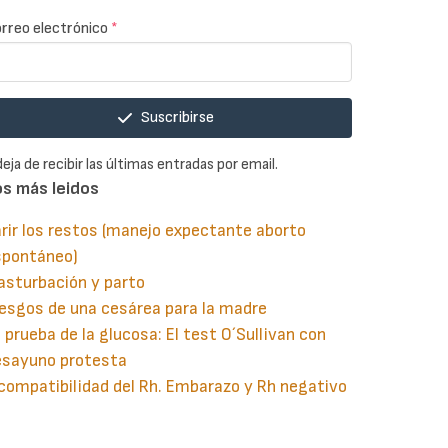
rreo electrónico
*
Suscribirse
deja de recibir las últimas entradas por email.
os más leidos
rir los restos (manejo expectante aborto
spontáneo)
asturbación y parto
esgos de una cesárea para la madre
 prueba de la glucosa: El test O´Sullivan con
esayuno protesta
compatibilidad del Rh. Embarazo y Rh negativo
guiente
aginación
gina