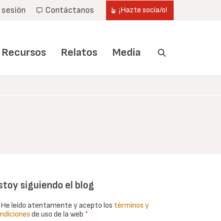
r sesión
Contáctanos
¡Hazte socia/o!
Recursos
Relatos
Media
stoy siguiendo el blog
He leído atentamente y acepto los
términos y
ndiciones
de uso de la web
*