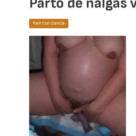
Parto de nalgas 
Parir Con Ciencia