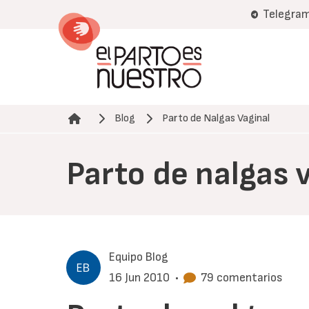
Pasar
Telegra
al
contenido
principal
Blog
Parto de Nalgas Vaginal
Ruta de navegación
Parto de nalgas 
Equipo Blog
16 Jun 2010
•
79 comentarios