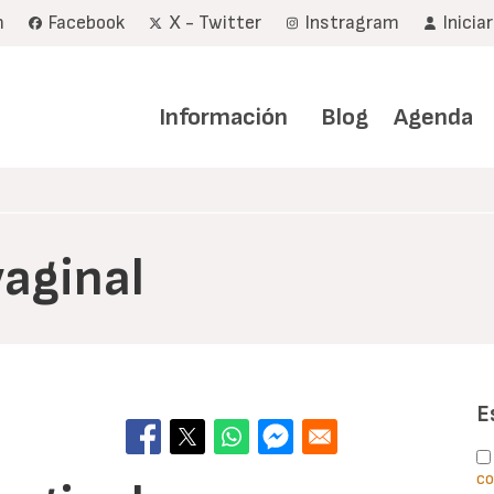
m
Facebook
X - Twitter
Instragram
Inicia
Navegación
principal
Información
Blog
Agenda
vaginal
E
co