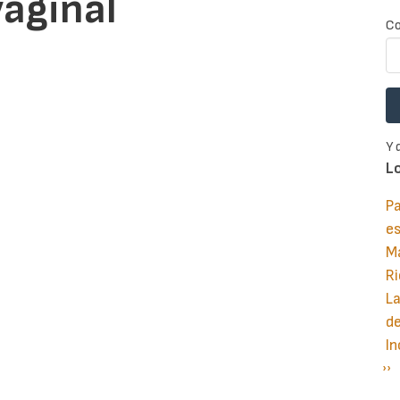
vaginal
Co
Y 
L
Pa
e
M
Ri
La
d
In
Si
››
P
pá