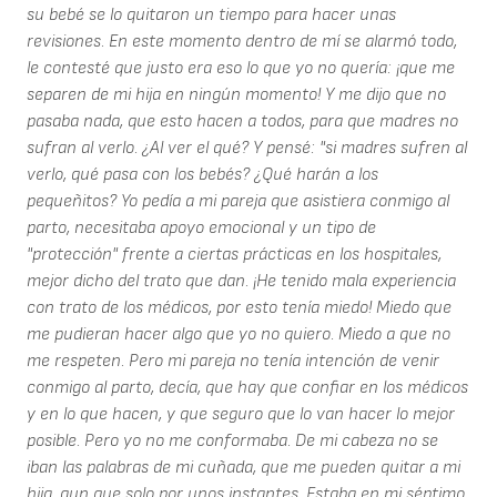
su bebé se lo quitaron un tiempo para hacer unas
revisiones. En este momento dentro de mí se alarmó todo,
le contesté que justo era eso lo que yo no quería: ¡que me
separen de mi hija en ningún momento! Y me dijo que no
pasaba nada, que esto hacen a todos, para que madres no
sufran al verlo. ¿Al ver el qué? Y pensé: "si madres sufren al
verlo, qué pasa con los bebés? ¿Qué harán a los
pequeñitos? Yo pedía a mi pareja que asistiera conmigo al
parto, necesitaba apoyo emocional y un tipo de
"protección" frente a ciertas prácticas en los hospitales,
mejor dicho del trato que dan. ¡He tenido mala experiencia
con trato de los médicos, por esto tenía miedo! Miedo que
me pudieran hacer algo que yo no quiero. Miedo a que no
me respeten. Pero mi pareja no tenía intención de venir
conmigo al parto, decía, que hay que confiar en los médicos
y en lo que hacen, y que seguro que lo van hacer lo mejor
posible. Pero yo no me conformaba. De mi cabeza no se
iban las palabras de mi cuñada, que me pueden quitar a mi
hija, aun que solo por unos instantes. Estaba en mi séptimo