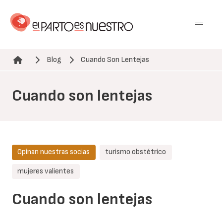
Pasar
al
contenido
principal
Blog
Cuando Son Lentejas
Ruta de navegación
Cuando son lentejas
Opinan nuestras socias
turismo obstétrico
mujeres valientes
Cuando son lentejas