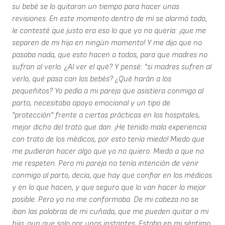
su bebé se lo quitaron un tiempo para hacer unas
revisiones. En este momento dentro de mí se alarmó todo,
le contesté que justo era eso lo que yo no quería: ¡que me
separen de mi hija en ningún momento! Y me dijo que no
pasaba nada, que esto hacen a todos, para que madres no
sufran al verlo. ¿Al ver el qué? Y pensé: "si madres sufren al
verlo, qué pasa con los bebés? ¿Qué harán a los
pequeñitos? Yo pedía a mi pareja que asistiera conmigo al
parto, necesitaba apoyo emocional y un tipo de
"protección" frente a ciertas prácticas en los hospitales,
mejor dicho del trato que dan. ¡He tenido mala experiencia
con trato de los médicos, por esto tenía miedo! Miedo que
me pudieran hacer algo que yo no quiero. Miedo a que no
me respeten. Pero mi pareja no tenía intención de venir
conmigo al parto, decía, que hay que confiar en los médicos
y en lo que hacen, y que seguro que lo van hacer lo mejor
posible. Pero yo no me conformaba. De mi cabeza no se
iban las palabras de mi cuñada, que me pueden quitar a mi
hija, aun que solo por unos instantes. Estaba en mi séptimo