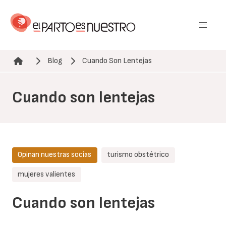
Pasar
al
contenido
principal
Blog
Cuando Son Lentejas
Ruta de navegación
Cuando son lentejas
Opinan nuestras socias
turismo obstétrico
mujeres valientes
Cuando son lentejas