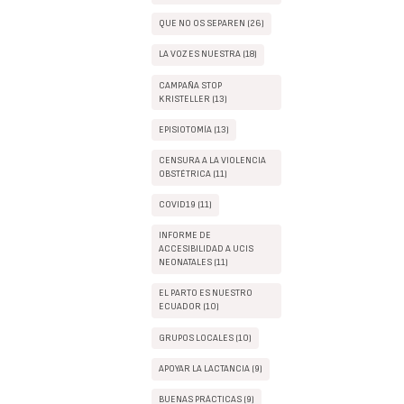
QUE NO OS SEPAREN (26)
LA VOZ ES NUESTRA (18)
CAMPAÑA STOP
KRISTELLER (13)
EPISIOTOMÍA (13)
CENSURA A LA VIOLENCIA
OBSTÉTRICA (11)
COVID19 (11)
INFORME DE
ACCESIBILIDAD A UCIS
NEONATALES (11)
EL PARTO ES NUESTRO
ECUADOR (10)
GRUPOS LOCALES (10)
APOYAR LA LACTANCIA (9)
BUENAS PRÁCTICAS (9)