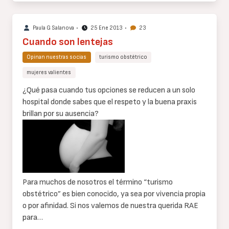
Paula G Salanova
•
25 Ene 2013
•
23
Cuando son lentejas
Opinan nuestras socias
turismo obstétrico
mujeres valientes
Cuerpo
¿Qué pasa cuando tus opciones se reducen a un solo
de
hospital donde sabes que el respeto y la buena praxis
texto
brillan por su ausencia?
Para muchos de nosotros el término “turismo
obstétrico” es bien conocido, ya sea por vivencia propia
o por afinidad. Si nos valemos de nuestra querida RAE
para…