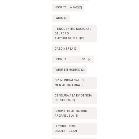
HOSPITAL LA PAZ (2)
PARIR (2)
II ENCUENTRO NACIONAL
DEL FORO
APOYOCESAREAS (2)
CASO NEREA (2)
HOSPITAL EL ESCORIAL (2)
PARIR EN MADRID (2)
DÍA MUNDIAL SALUD
MENTAL MATERNA (2)
CENSURA A LA EVIDENCIA
CIENTÍFICA (2)
GRUPO LOCAL MADRID-
ARGANZUELA (2)
LEY VIOLENCIA
OBSTÉTRICA (2)