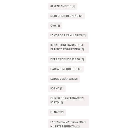
#EPENEANDO18 (2)
DERECHOS DEL NIÑO (2)
OVO (2)
LA VOZ DE LAS MUJERES (2)
IMPRESIONES ASAMBLEA
EL PARTO ES NUESTRO (2)
DEPRESIÓN POSPARTO (2)
CARTA GINECÓLOGO (2)
DATOS CESÁREAS (2)
POEMA (2)
CURSO DE PREPARACIÓN
PARTO (2)
FILNAC (2)
LACTANCIA MATERNA TRAS
MUERTE PERINATAL (2)