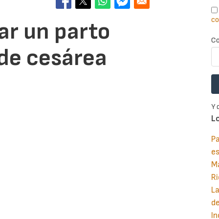
co
ar un parto
Co
de cesárea
Y 
L
Pa
e
M
Ri
La
d
In