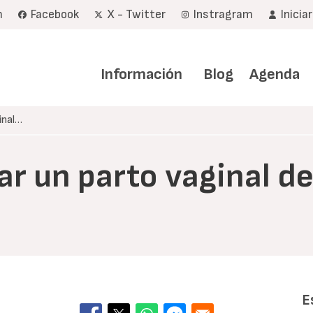
m
Facebook
X - Twitter
Instragram
Inicia
Navegación
principal
Información
Blog
Agenda
inal…
tar un parto vaginal d
E