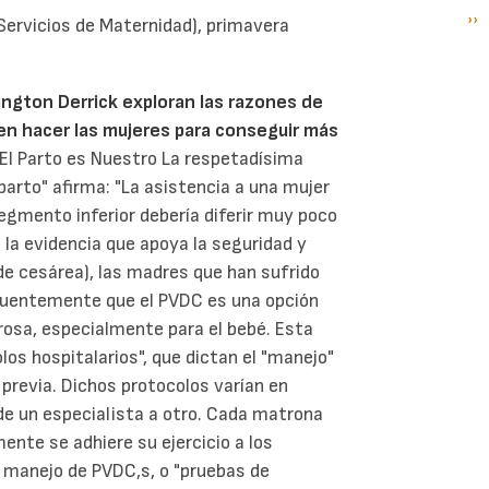
Si
››
P
 Servicios de Maternidad), primavera
pá
ington Derrick exploran las razones de
en hacer las mujeres para conseguir más
 El Parto es Nuestro La respetadísima
parto" afirma: "La asistencia a una mujer
egmento inferior debería diferir muy poco
e la evidencia que apoya la seguridad y
de cesárea), las madres que han sufrido
cuentemente que el PVDC es una opción
rosa, especialmente para el bebé. Esta
os hospitalarios", que dictan el "manejo"
 previa. Dichos protocolos varían en
y de un especialista a otro. Cada matrona
te se adhiere su ejercicio a los
l manejo de PVDC,s, o "pruebas de