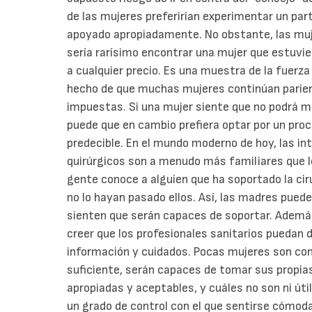
de las mujeres preferirían experimentar un part
apoyado apropiadamente. No obstante, las muje
sería rarísimo encontrar una mujer que estuvier
a cualquier precio. Es una muestra de la fuerza
hecho de que muchas mujeres continúan parien
impuestas. Si una mujer siente que no podrá ma
puede que en cambio prefiera optar por un pro
predecible. En el mundo moderno de hoy, las i
quirúrgicos son a menudo más familiares que l
gente conoce a alguien que ha soportado la cir
no lo hayan pasado ellos. Así, las madres pued
sienten que serán capaces de soportar. Ademá
creer que los profesionales sanitarios puedan d
información y cuidados. Pocas mujeres son con
suficiente, serán capaces de tomar sus propia
apropiadas y aceptables, y cuáles no son ni úti
un grado de control con el que sentirse cómo