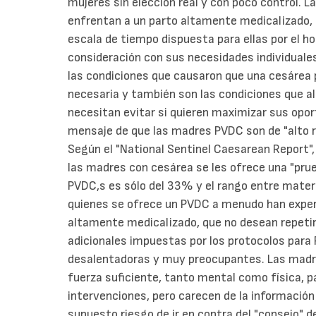
mujeres sin elección real y con poco control
enfrentan a un parto altamente medicalizado
escala de tiempo dispuesta para ellas por el hos
consideración con sus necesidades individual
las condiciones que causaron que una cesárea 
necesaria y también son las condiciones que 
necesitan evitar si quieren maximizar sus oport
mensaje de que las madres PVDC son de "alto 
Según el "National Sentinel Caesarean Report"
las madres con cesárea se les ofrece una "prue
PVDC,s es sólo del 33% y el rango entre matern
quienes se ofrece un PVDC a menudo han experi
altamente medicalizado, que no desean repetir
adicionales impuestas por los protocolos para 
desalentadoras y muy preocupantes. Las madr
fuerza suficiente, tanto mental como física, 
intervenciones, pero carecen de la información 
supuesto riesgo de ir en contra del "consejo" d