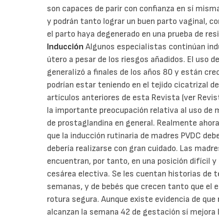
son capaces de parir con confianza en sí misma
y podrán tanto lograr un buen parto vaginal, 
el parto haya degenerado en una prueba de re
Inducción
Algunos especialistas continúan ind
útero a pesar de los riesgos añadidos. El uso d
generalizó a finales de los años 80 y están cr
podrían estar teniendo en el tejido cicatrizal d
artículos anteriores de esta Revista (ver Revi
la importante preocupación relativa al uso de m
de prostaglandina en general. Realmente ahora 
que la inducción rutinaria de madres PVDC deb
debería realizarse con gran cuidado. Las madr
encuentran, por tanto, en una posición difícil 
cesárea electiva. Se les cuentan historias de t
semanas, y de bebés que crecen tanto que el es
rotura segura. Aunque existe evidencia de que
alcanzan la semana 42 de gestación sí mejora l