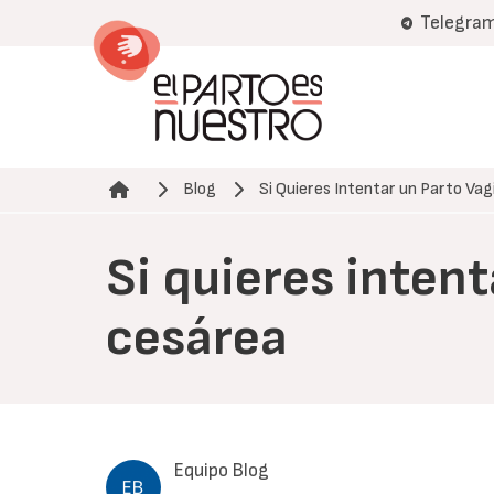
Pasar
Telegra
al
contenido
principal
Blog
Si Quieres Intentar un Parto Vag
Ruta de navegación
Si quieres inten
cesárea
Equipo Blog