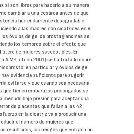
s si son libres para hacerlo a su manera,
como cambiar a una cesárea antes de que
sistencia horrendamente desagradable.
uciendo a las madres con cicatrices en el
e los óvulos de gel de prostaglandinas se
eciendo los temores sobre el efecto que
el útero de mujeres susceptibles. En
sta AIMS, otoño 2001) se ha tratado sobre
isoprostol en particular y óvulos de gel
hay evidencia suficiente para sugerir
ería evitarse y que cuando sea necesaria
es que tienen embarazos prolongados se
y a menudo bajo presión para aceptar una
error de placentas que fallan a las 42
fuerzo en la cicatriz va a producir una
 reducir el número de mujeres que
os resultados, los riesgos que entraña un