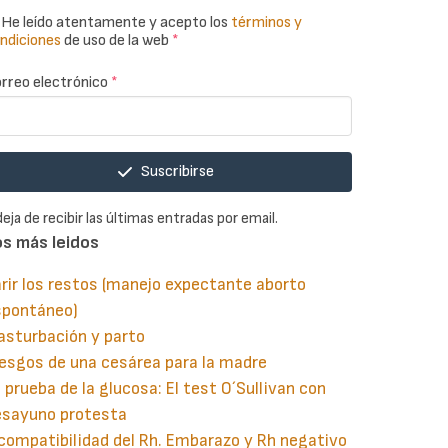
He leído atentamente y acepto los
términos y
ndiciones
de uso de la web
*
rreo electrónico
*
Suscribirse
deja de recibir las últimas entradas por email.
os más leidos
rir los restos (manejo expectante aborto
spontáneo)
asturbación y parto
esgos de una cesárea para la madre
 prueba de la glucosa: El test O´Sullivan con
esayuno protesta
compatibilidad del Rh. Embarazo y Rh negativo