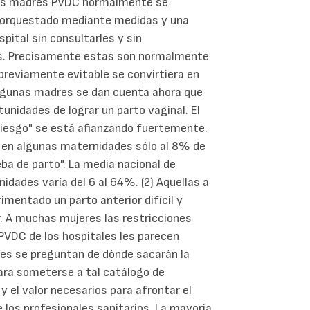
. Las madres PVDC normalmente se
, orquestado mediante medidas y una
pital sin consultarles y sin
es. Precisamente estas son normalmente
previamente evitable se convirtiera en
algunas madres se dan cuenta ahora que
unidades de lograr un parto vaginal. El
riesgo" se está afianzando fuertemente.
, en algunas maternidades sólo al 8% de
ba de parto". La media nacional de
idades varía del 6 al 64%. (2) Aquellas a
mentado un parto anterior difícil y
. A muchas mujeres las restricciones
PVDC de los hospitales les parecen
es se preguntan de dónde sacarán la
para someterse a tal catálogo de
y el valor necesarios para afrontar el
e los profesionales sanitarios. La mayoría