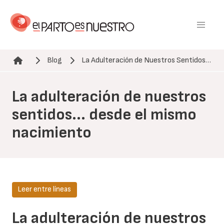
Pasar
al
contenido
principal
Blog
La Adulteración de Nuestros Sentidos…
Ruta de navegación
La adulteración de nuestros
sentidos... desde el mismo
nacimiento
Leer entre líneas
La adulteración de nuestros