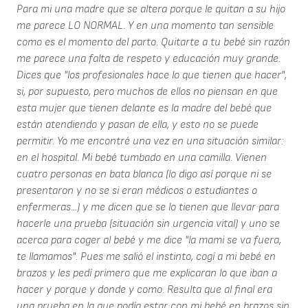
Para mi una madre que se altera porque le quitan a su hijo
me parece LO NORMAL. Y en una momento tan sensible
como es el momento del parto. Quitarte a tu bebé sin razón
me parece una falta de respeto y educación muy grande.
Dices que "los profesionales hace lo que tienen que hacer",
si, por supuesto, pero muchos de ellos no piensan en que
esta mujer que tienen delante es la madre del bebé que
están atendiendo y pasan de ella, y esto no se puede
permitir. Yo me encontré una vez en una situación similar:
en el hospital. Mi bebé tumbado en una camilla. Vienen
cuatro personas en bata blanca (lo digo así porque ni se
presentaron y no se si eran médicos o estudiantes o
enfermeras...) y me dicen que se lo tienen que llevar para
hacerle una prueba (situación sin urgencia vital) y uno se
acerca para coger al bebé y me dice "la mami se va fuera,
te llamamos". Pues me salió el instinto, cogí a mi bebé en
brazos y les pedí primero que me explicaran lo que iban a
hacer y porque y donde y como. Resulta que al final era
una prueba en la que podía estar con mi bebé en brazos sin