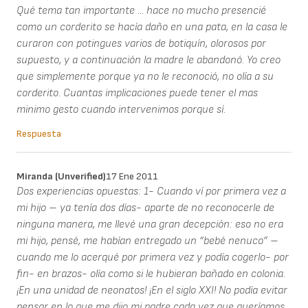
Qué tema tan importante ... hace no mucho presencié
como un corderito se hacía daño en una pata, en la casa le
curaron con potingues varios de botiquín, olorosos por
supuesto, y a continuación la madre le abandonó. Yo creo
que simplemente porque ya no le reconoció, no olía a su
corderito. Cuantas implicaciones puede tener el mas
minimo gesto cuando intervenimos porque sí.
Respuesta
Miranda (unverified)
17 Ene 2011
Dos experiencias opuestas: 1- Cuando ví por primera vez a
mi hijo – ya tenía dos días- aparte de no reconocerle de
ninguna manera, me llevé una gran decepción: eso no era
mi hijo, pensé, me habían entregado un “bebé nenuco” –
cuando me lo acerqué por primera vez y podía cogerlo- por
fin- en brazos- olía como si le hubieran bañado en colonia.
¡En una unidad de neonatos! ¡En el siglo XXI! No podía evitar
pensar en lo que me dijo mi padre cada vez que queríamos