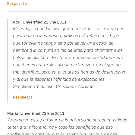
Respuesta
Adri (unverified)
22 Ene 2011
Miranda, se con los ojos que te miraron...Lo se, y no por
pedir que no le pongan químicos extraños a mis hijos,
que todavía no tengo, sino por llevar una cesta de
mimbre a la compra en las tiendas, para ahorrarme las
bolsas de plástico... Existe un mundo de certidumbres y
cuestiones culturales al que pertenezco, en el que no
me identifico, pero en el cual nos hemos de desenvolver,
y al que le debemos infinidad de explicaciones.
Simplemente es así... Un saludo: Adriana
Respuesta
María (unverified)
23 Ene 2011
Yo también estoy a favor de lo natural,me parece muy lindo
tener a tu niño encima y todo los beneficios que eso
conlleva,pero para mi lo más bonito fue ver que mi hija