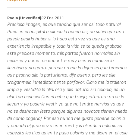
Paola (unverified)
22 Ene 2011
Preciosa imagen, es que tendria que ser asi todo natural.
Pues en el hospital o clinica lo hacen asi, no sabia que uno
puede pedirlo haber si lo hago esta vez ya que es una
experiencia irrepetible y toda la vida se te queda grabado
este precioso momento, mis partos fueron normales sin
cesarea y como me encontre muy bien vi como se lo
llevaban y pregunte porque no me lo dejan es que tenemos
que pesarlo dijo la parturienta, dije bueno, pero les dije
traiganmela inmediatamente porfavor. Claro me la trajeron
limpia y vestidita la olia, olia y olia natural sin colonia, es un
olor tan especial Con el bebe que traigo, intentare no se lo
lleven y yo poderle vestir ya que no tendre nervios ya que
no se deshacen (esto porque algunas novatas tienen miedo
de como cogerlo). Por eso nunca me gusto ponerle colonia
y cuando alguna vez vienen mis hijas oliendo a colonia su
cabezita les digo quien te puso colonia y me dicen en el cole