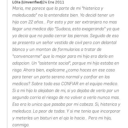
LOla (unverified)
24 Ene 2011
Maria, me parece que la parte de mi "histerica y
maleducada" no la entendiste bien. Yo decidi tener un
hijo con 22 años... Por esto y por ser extranjera no mas
llegar una medica dijo "Sudaca, esta exagerando" ya que
yo decia que no podia cerrar las piernas. Seguido de eso
se presento un señor vestido de civil pero con delantal
blanco y un monton de formularios a tratar de
"convencerme" que lo mejor para mi hijo era darlo en
adopcion. Un "asistente social", porque mi hijo estaba en
risgo. Ahora bien, explicame ¿como haces en ese caso
para tener un parto sereno normal y confiar en los
medicos?. Sobre todo eso CONFIAR en el equipo medico.
Si a mi hijo lo alejaban de mi, si yo dejaba de verlo por un
segundo corria el riesgo de no volver a verlo nunca mas.
Eso era lo unico que pasaba por mi cabeza. Si, histerica y
meleduca. La peor de todas. Y si me tenia que incorporar
y meterles un bisturi en el ojo lo hacia... Pero mi hijo,
conmigo.