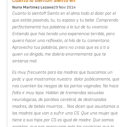
Cuanto lo siento!!! Siento en
Nuria Martínez Lozano
29 Nov 2014
Cuanto lo siento!!! Siento en el alma todo el dolor por el
que estáis pasando, tu, tu esposo y tu bebe. Comprendo
perfectamente tus palabras a la luz de tu vivencia.
Entiendo que has tenido una experiencia terrible, pero
quiero hacer una reflexión, al hilo de tu comentario.
Aprovecho tus palabras, pero no creas que es a ti a
quien va dirigido, me dolería enormemente que te
sintieras mal.
Es muy frecuente para las madres que buscamos un
pvdc y que mostramos nuestro dolor públicamente, que
nos cuenten los riesgos de los partos vaginales. No hace
falta ir muy lejos. Hablan de tremendas secuelas
neurologicas, de parálisis cerebral, de destrozadas
madres, de bebés muertos.... Nos dicen que asustamos a
las madres que van a sufrir una CS. Que una mujer que
tiene a sus hijos por CS es igual de madre. Que somos
egoístas, que nos preocupan más las cicatrices que la