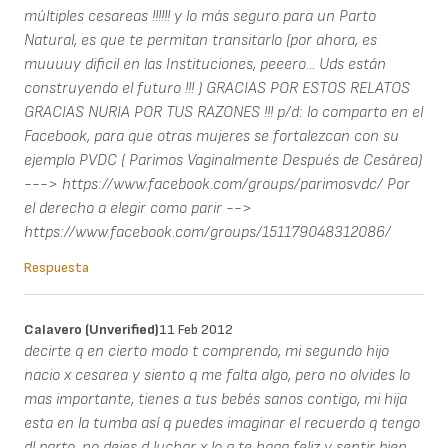
múltiples cesareas !!!!!! y lo más seguro para un Parto
Natural, es que te permitan transitarlo (por ahora, es
muuuuy dificil en las Instituciones, peeero... Uds están
construyendo el futuro !!! ) GRACIAS POR ESTOS RELATOS
GRACIAS NURIA POR TUS RAZONES !!! p/d: lo comparto en el
Facebook, para que otras mujeres se fortalezcan con su
ejemplo PVDC ( Parimos Vaginalmente Después de Cesárea)
---> https://www.facebook.com/groups/parimosvdc/ Por
el derecho a elegir como parir -->
https://www.facebook.com/groups/151179048312086/
Respuesta
Calavero (unverified)
11 Feb 2012
decirte q en cierto modo t comprendo, mi segundo hijo
nacio x cesarea y siento q me falta algo, pero no olvides lo
mas importante, tienes a tus bebés sanos contigo, mi hija
esta en la tumba así q puedes imaginar el recuerdo q tengo
dl parto, no dejes d luchar x lo q te haga feliz y sentir bien