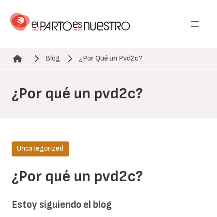
Pasar
al
contenido
principal
Blog
¿Por Qué un Pvd2c?
Ruta de navegación
¿Por qué un pvd2c?
Uncategorized
¿Por qué un pvd2c?
Estoy siguiendo el blog