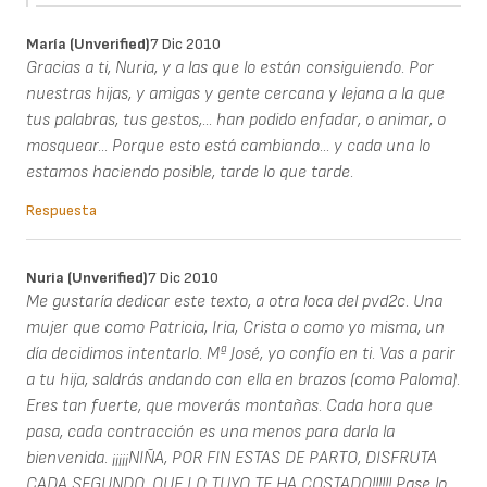
María (unverified)
7 Dic 2010
Gracias a ti, Nuria, y a las que lo están consiguiendo. Por
nuestras hijas, y amigas y gente cercana y lejana a la que
tus palabras, tus gestos,... han podido enfadar, o animar, o
mosquear... Porque esto está cambiando... y cada una lo
estamos haciendo posible, tarde lo que tarde.
Respuesta
Nuria (unverified)
7 Dic 2010
Me gustaría dedicar este texto, a otra loca del pvd2c. Una
mujer que como Patricia, Iria, Crista o como yo misma, un
día decidimos intentarlo. Mª José, yo confío en ti. Vas a parir
a tu hija, saldrás andando con ella en brazos (como Paloma).
Eres tan fuerte, que moverás montañas. Cada hora que
pasa, cada contracción es una menos para darla la
bienvenida. ¡¡¡¡¡NIÑA, POR FIN ESTAS DE PARTO, DISFRUTA
CADA SEGUNDO, QUE LO TUYO TE HA COSTADO!!!!!! Pase lo