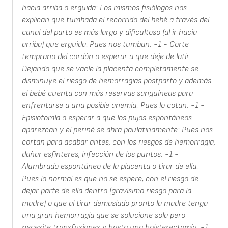
hacia arriba o erguida: Los mismos fisiólogos nos
explican que tumbada el recorrido del bebé a través del
canal del parto es más largo y dificultoso (al ir hacia
arriba) que erguida. Pues nos tumban: -1 - Corte
temprano del cordón o esperar a que deje de latir:
Dejando que se vacíe la placenta completamente se
disminuye el riesgo de hemorragias postparto y además
el bebé cuenta con más reservas sanguíneas para
enfrentarse a una posible anemia: Pues lo cotan: -1 -
Episiotomía o esperar a que los pujos espontáneos
aparezcan y el periné se abra paulatinamente: Pues nos
cortan para acabar antes, con los riesgos de hemorragia,
dañar esfínteres, infección de los puntos: -1 -
Alumbrado espontáneo de la placenta o tirar de ella:
Pues lo normal es que no se espere, con el riesgo de
dejar parte de ella dentro (gravísimo riesgo para la
madre) o que al tirar demasiado pronto la madre tenga
una gran hemorragia que se solucione sola pero
necesite transfusiones y hasta una hoisterectomía: -1