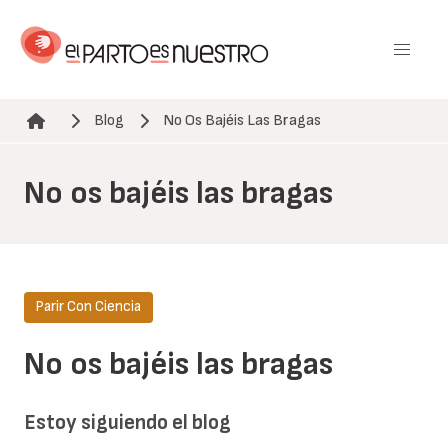
Pasar
al
contenido
principal
Blog
No Os Bajéis Las Bragas
Ruta de navegación
No os bajéis las bragas
Parir Con Ciencia
No os bajéis las bragas
Estoy siguiendo el blog