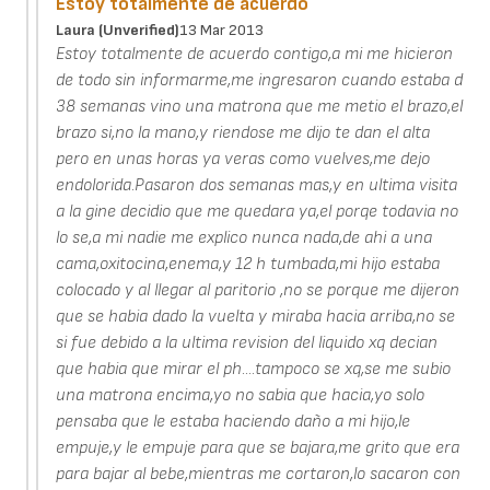
Estoy totalmente de acuerdo
Laura (unverified)
13 Mar 2013
Estoy totalmente de acuerdo contigo,a mi me hicieron
de todo sin informarme,me ingresaron cuando estaba d
38 semanas vino una matrona que me metio el brazo,el
brazo si,no la mano,y riendose me dijo te dan el alta
pero en unas horas ya veras como vuelves,me dejo
endolorida.Pasaron dos semanas mas,y en ultima visita
a la gine decidio que me quedara ya,el porqe todavia no
lo se,a mi nadie me explico nunca nada,de ahi a una
cama,oxitocina,enema,y 12 h tumbada,mi hijo estaba
colocado y al llegar al paritorio ,no se porque me dijeron
que se habia dado la vuelta y miraba hacia arriba,no se
si fue debido a la ultima revision del liquido xq decian
que habia que mirar el ph....tampoco se xq,se me subio
una matrona encima,yo no sabia que hacia,yo solo
pensaba que le estaba haciendo daño a mi hijo,le
empuje,y le empuje para que se bajara,me grito que era
para bajar al bebe,mientras me cortaron,lo sacaron con