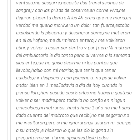
ventosa,me desgarre,necesite dos transfusiones de
sangre,y con las prisas de coserme,en carne viva,me
dejaron placenta dentro.A las 4h creia que me moria,en
verdad me queria morir,era un dolor tan fuerte,estaba
expulsando la placenta y desangrandome,me metieron
en el quirofano,me durmieron entera,y me volvieron
abrir,y volver a coser,por dentro y por fuera.Mi matron
del ambulatorio le dio tanta pena al verme a la semana
siguiente,que no quiso decirme ni los puntos que
llevaba,hablo con mi marido,que tenia que tener
cuidado,e ir despacio y con paciencia...no pude volver
andar bien en 1 mes.Todavia a dia de hoy cuando lo
pienso lloro,han pasado casi 5 años,me hubiera gustado
volver a ser madre,pero todavia no confio en ningun
ginecologo,ni matronas...hasta hace 1 año no me habia
dado cuenta del maltrato que recibi,no me pegaron,no
me insultaron,pero si me ignoraron,si usaron mi cuerpo
a su antojo ,e hicieron lo que les dio la gana sin
preguntarme,sin darme opciones.Ojala todas