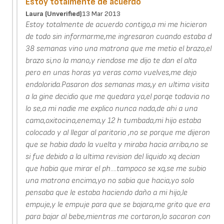
Estoy totalmente de acuerdo
Laura (unverified)
13 Mar 2013
Estoy totalmente de acuerdo contigo,a mi me hicieron
de todo sin informarme,me ingresaron cuando estaba d
38 semanas vino una matrona que me metio el brazo,el
brazo si,no la mano,y riendose me dijo te dan el alta
pero en unas horas ya veras como vuelves,me dejo
endolorida.Pasaron dos semanas mas,y en ultima visita
a la gine decidio que me quedara ya,el porqe todavia no
lo se,a mi nadie me explico nunca nada,de ahi a una
cama,oxitocina,enema,y 12 h tumbada,mi hijo estaba
colocado y al llegar al paritorio ,no se porque me dijeron
que se habia dado la vuelta y miraba hacia arriba,no se
si fue debido a la ultima revision del liquido xq decian
que habia que mirar el ph....tampoco se xq,se me subio
una matrona encima,yo no sabia que hacia,yo solo
pensaba que le estaba haciendo daño a mi hijo,le
empuje,y le empuje para que se bajara,me grito que era
para bajar al bebe,mientras me cortaron,lo sacaron con