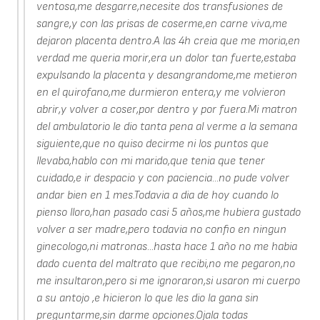
ventosa,me desgarre,necesite dos transfusiones de
sangre,y con las prisas de coserme,en carne viva,me
dejaron placenta dentro.A las 4h creia que me moria,en
verdad me queria morir,era un dolor tan fuerte,estaba
expulsando la placenta y desangrandome,me metieron
en el quirofano,me durmieron entera,y me volvieron
abrir,y volver a coser,por dentro y por fuera.Mi matron
del ambulatorio le dio tanta pena al verme a la semana
siguiente,que no quiso decirme ni los puntos que
llevaba,hablo con mi marido,que tenia que tener
cuidado,e ir despacio y con paciencia...no pude volver
andar bien en 1 mes.Todavia a dia de hoy cuando lo
pienso lloro,han pasado casi 5 años,me hubiera gustado
volver a ser madre,pero todavia no confio en ningun
ginecologo,ni matronas...hasta hace 1 año no me habia
dado cuenta del maltrato que recibi,no me pegaron,no
me insultaron,pero si me ignoraron,si usaron mi cuerpo
a su antojo ,e hicieron lo que les dio la gana sin
preguntarme,sin darme opciones.Ojala todas