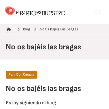
Pasar
al
contenido
principal
Blog
No Os Bajéis Las Bragas
Ruta de navegación
No os bajéis las bragas
Parir Con Ciencia
No os bajéis las bragas
Estoy siguiendo el blog