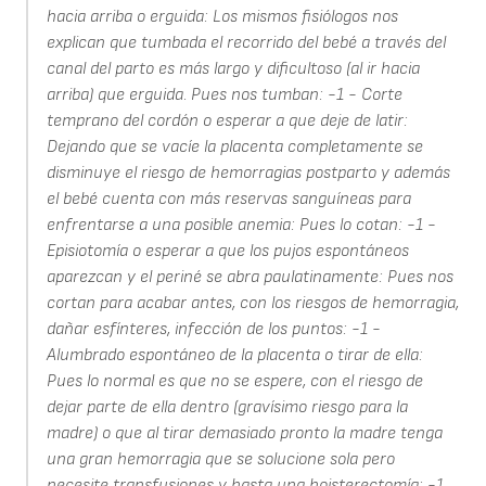
hacia arriba o erguida: Los mismos fisiólogos nos
explican que tumbada el recorrido del bebé a través del
canal del parto es más largo y dificultoso (al ir hacia
arriba) que erguida. Pues nos tumban: -1 - Corte
temprano del cordón o esperar a que deje de latir:
Dejando que se vacíe la placenta completamente se
disminuye el riesgo de hemorragias postparto y además
el bebé cuenta con más reservas sanguíneas para
enfrentarse a una posible anemia: Pues lo cotan: -1 -
Episiotomía o esperar a que los pujos espontáneos
aparezcan y el periné se abra paulatinamente: Pues nos
cortan para acabar antes, con los riesgos de hemorragia,
dañar esfínteres, infección de los puntos: -1 -
Alumbrado espontáneo de la placenta o tirar de ella:
Pues lo normal es que no se espere, con el riesgo de
dejar parte de ella dentro (gravísimo riesgo para la
madre) o que al tirar demasiado pronto la madre tenga
una gran hemorragia que se solucione sola pero
necesite transfusiones y hasta una hoisterectomía: -1