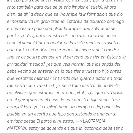
las 12h para que pasen visita los médicos y por la tarde un
rato también para que se pueda limpiar el suelo). Ahora
bien, de ahí a decir que se incumple la información que dio
el hospital va un gran trecho. Estaréis de acuerdo conmigo
en que es un poco complicado limpiar una sala llena de
gente, ¿no?, ¿tanto cuesta salir un rato mientras no se
seca el suelo?. Por no hablar de la visita médica… vosotras
que tanto defendéis los derechos del bebé y de la madre,
¿no se os ocurre pensar en el derecho que tienen éstos a la
privacidad médica? ¿es que veis normal que los papás del
bebé vecino se enteren de lo que tiene vuestro hijo antes
que vosotros mismos? Entiendo que queráis estar en todo
momento con vuestro hijo, pero todo dentro de un límite,
no olvidéis que estamos en un hospital… ¿es que entraríais
en el quirófano en el caso de que vuestro hijo necesitara
cirugía? Esto ya lo explicó hace un tiempo el defensor del
pueblo en un escrito que hizo contestando a una carta
enviada desde El parto el nuestro. -->LACTANCIA
MATERNA: estoy de acuerdo en que la lactancia debe ser a