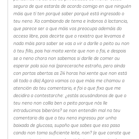
segura de que estarás de acordo comigo en que ninguén
máis que tí ten porqué saber porqué está ingresado o
teu neno. Xa cambiando de tema e índonos á lactancia,
que parece ser o que máis vos preocupa ademáis do
acceso libre, pois decirte que o rexistro que levamos é
nada máis para saber se vas a vir a darlle o peito ou non
ó teu fillo, pois hai moita xente que non o fai, e despois
se o neno chora non sabemos si darlle de comer ou
esperar pola súa nai (parecerache estraño, pero aínda
con portas abertas as 24 horas hai xente que non está
alí todo o día) Agora vamos co que máis me chamou a
atención do teu comentario, e foi o que fixo que me
decidira a contestarche: ¿estás acusándonos de que o
teu neno non collía ben o peito porque nós lle
introducimos biberóns? se non entendín mal no teu
comentario dis que o teu neno ingresou por unha
baixada de glucosa, supoño que sabes que eso pasa
cando non toma suficiente leite, non? (e que conste que