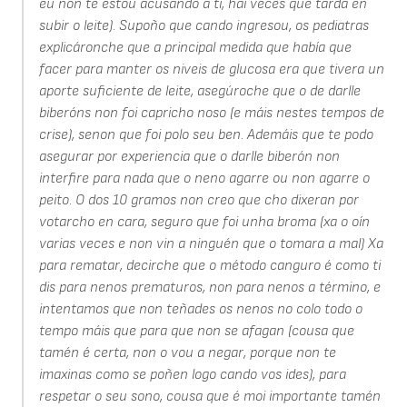
eu non te estou acusando a ti, hai veces que tarda en
subir o leite). Supoño que cando ingresou, os pediatras
explicáronche que a principal medida que había que
facer para manter os niveis de glucosa era que tivera un
aporte suficiente de leite, asegúroche que o de darlle
biberóns non foi capricho noso (e máis nestes tempos de
crise), senon que foi polo seu ben. Ademáis que te podo
asegurar por experiencia que o darlle biberón non
interfire para nada que o neno agarre ou non agarre o
peito. O dos 10 gramos non creo que cho dixeran por
votarcho en cara, seguro que foi unha broma (xa o oín
varias veces e non vin a ninguén que o tomara a mal) Xa
para rematar, decirche que o método canguro é como ti
dis para nenos prematuros, non para nenos a término, e
intentamos que non teñades os nenos no colo todo o
tempo máis que para que non se afagan (cousa que
tamén é certa, non o vou a negar, porque non te
imaxinas como se poñen logo cando vos ides), para
respetar o seu sono, cousa que é moi importante tamén