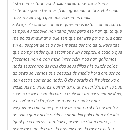
Este comentario vai dirixido directamente a Xana.
Entendo que o ter a un fillo ingresado no hospital nada
máis nacer faga que nos volvamos máis
sobreprotectoras con él e queiramos estar con él todo o
tempo, eu todavía non teño fillos pero eso non quita que
me poida imaxinar o que ten que ser irte para a túa casa
sin él, despois de telo nove meses dentro de tí. Pero tes
que comprender que estamos nun hospital, e todo o que
facemos non é con mala intención, nós non gañamos
nada separando ás nais dos seus fillos nin quitándollos
do peito se vemos que despois de media hora chupando
non están comendo nada. O do horario de limpieza xa o
expliquei no anterior comentario que escribin, penso que
todo o mundo ten dereito a traballar en boas condicións,
e a señora da limpieza non ten por qué andar
esquivando persoas para facer o seu traballo, ademáis
do risco que hai de caída se andades polo chan húmido.
Igual pasa coa visita médica, como xa dixen antes, se
pensamos no dereito da privacidade do menor estou