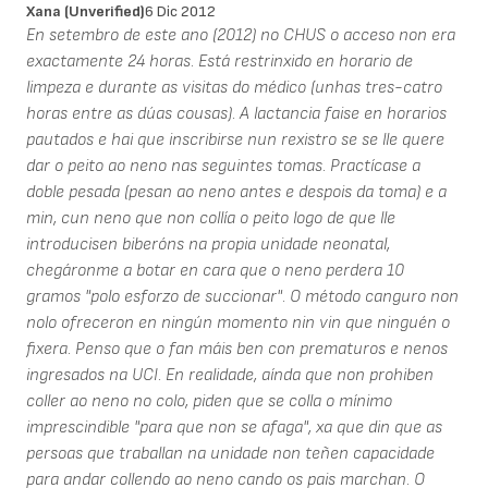
Xana (unverified)
6 Dic 2012
En setembro de este ano (2012) no CHUS o acceso non era
exactamente 24 horas. Está restrinxido en horario de
limpeza e durante as visitas do médico (unhas tres-catro
horas entre as dúas cousas). A lactancia faise en horarios
pautados e hai que inscribirse nun rexistro se se lle quere
dar o peito ao neno nas seguintes tomas. Practícase a
doble pesada (pesan ao neno antes e despois da toma) e a
min, cun neno que non collía o peito logo de que lle
introducisen biberóns na propia unidade neonatal,
chegáronme a botar en cara que o neno perdera 10
gramos "polo esforzo de succionar". O método canguro non
nolo ofreceron en ningún momento nin vin que ninguén o
fixera. Penso que o fan máis ben con prematuros e nenos
ingresados na UCI. En realidade, aínda que non prohiben
coller ao neno no colo, piden que se colla o mínimo
imprescindible "para que non se afaga", xa que din que as
persoas que traballan na unidade non teñen capacidade
para andar collendo ao neno cando os pais marchan. O