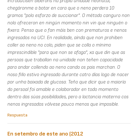
introducisen biberóns na propia unidade neonatal,
chegáronme a botar en cara que o neno perdera 10
gramos "polo esforzo de succionar". O método canguro non
nolo ofreceron en ningún momento nin vin que ninguén o
fixera. Penso que o fan máis ben con prematuros e nenos
ingresados na UCI. En realidade, aínda que non prohiben
coller ao neno no colo, piden que se colla o mínimo
imprescindible "para que non se afaga", xa que din que as
persoas que traballan na unidade non teñen capacidade
para andar collendo ao neno cando os pais marchan. O
noso fillo estivo ingresado durante catro días logo de nacer
por unha baixada de glucosa. Teño que dicir que a maioría
do persoal foi amable e colaborador en todo momento
dentro das súas posibildades, pero a lactancia materna cos
nenos ingresados vólvese pouco menos que imposible.
Respuesta
En setembro de este ano (2012