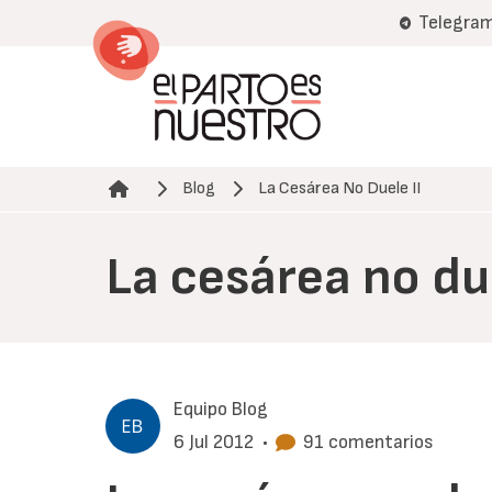
Pasar
Telegra
al
contenido
principal
Blog
La Cesárea No Duele II
Ruta de navegación
La cesárea no due
Equipo Blog
6 Jul 2012
•
91 comentarios