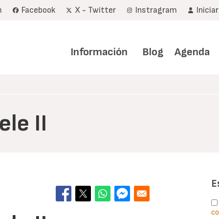
m
Facebook
X - Twitter
Instragram
Inicia
Navegación
principal
Información
Blog
Agenda
le II
E
co