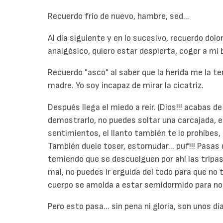
Recuerdo frío de nuevo, hambre, sed...
Al día siguiente y en lo sucesivo, recuerdo dolo
analgésico, quiero estar despierta, coger a mi b
Recuerdo "asco" al saber que la herida me la te
madre. Yo soy incapaz de mirar la cicatriz.
Después llega el miedo a reír. (Dios!!! acabas d
demostrarlo, no puedes soltar una carcajada, es
sentimientos, el llanto también te lo prohíbes, al
También duele toser, estornudar... puf!!! Pasa
temiendo que se descuelguen por ahí las tripas,
mal, no puedes ir erguida del todo para que no
cuerpo se amolda a estar semidormido para no s
Pero esto pasa... sin pena ni gloria, son unos dí