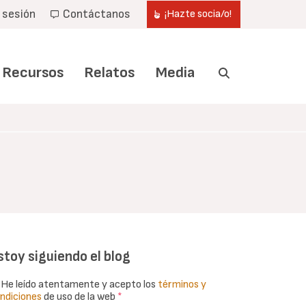
r sesión
Contáctanos
¡Hazte socia/o!
Recursos
Relatos
Media
stoy siguiendo el blog
He leído atentamente y acepto los
términos y
ndiciones
de uso de la web
*