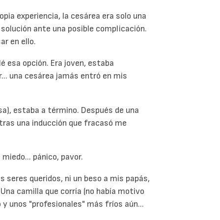
opia experiencia, la cesárea era solo una
 solución ante una posible complicación.
r en ello.
esa opción. Era joven, estaba
r... una cesárea jamás entró en mis
sa), estaba a término. Después de una
 y tras una inducción que fracasó me
 miedo... pánico, pavor.
s seres queridos, ni un beso a mis papás,
 Una camilla que corría (no había motivo
ío y unos "profesionales" más fríos aún...