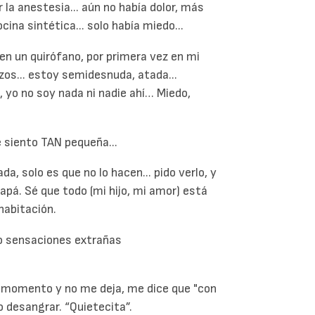
 la anestesia... aún no había dolor, más
ina sintética... solo había miedo...
en un quirófano, por primera vez en mi
zos... estoy semidesnuda, atada...
, yo no soy nada ni nadie ahí… Miedo,
e siento TAN pequeña...
, solo es que no lo hacen... pido verlo, y
apá. Sé que todo (mi hijo, mi amor) está
habitación.
lo sensaciones extrañas
e momento y no me deja, me dice que "con
o desangrar. “Quietecita”.