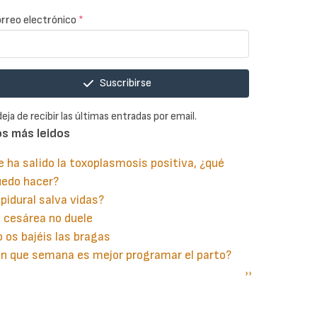
rreo electrónico
*
Suscribirse
deja de recibir las últimas entradas por email.
os más leidos
 ha salido la toxoplasmosis positiva, ¿qué
uedo hacer?
pidural salva vidas?
 cesárea no duele
 os bajéis las bragas
n que semana es mejor programar el parto?
gina
aginación
Siguiente
››
terior
página