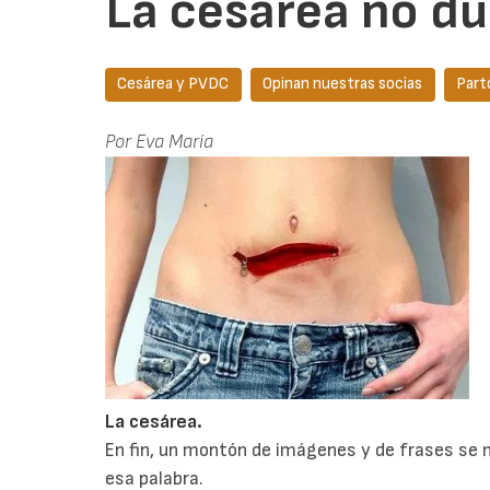
La cesárea no due
Cesárea y PVDC
Opinan nuestras socias
Part
Por Eva María
L
a cesárea.
En fin, un montón de imágenes y de frases se
esa palabra.