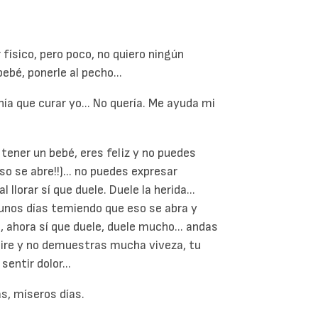
r físico, pero poco, no quiero ningún
ebé, ponerle al pecho...
nía que curar yo... No quería. Me ayuda mi
e tener un bebé, eres feliz y no puedes
o se abre!!)... no puedes expresar
 llorar sí que duele. Duele la herida...
s unos días temiendo que eso se abra y
 ahora sí que duele, duele mucho... andas
 tire y no demuestras mucha viveza, tu
entir dolor...
as, míseros días.