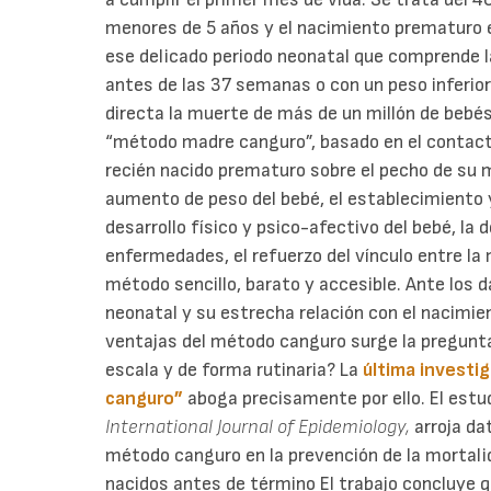
menores de 5 años y el nacimiento prematuro es
ese delicado periodo neonatal que comprende 
antes de las 37 semanas o con un peso inferior
directa la muerte de más de un millón de bebés
“método madre canguro”, basado en el contacto
recién nacido prematuro sobre el pecho de su m
aumento de peso del bebé, el establecimiento y 
desarrollo físico y psico-afectivo del bebé, la
enfermedades, el refuerzo del vínculo entre l
método sencillo, barato y accesible. Ante los
neonatal y su estrecha relación con el nacimi
ventajas del método canguro surge la pregunta
escala y de forma rutinaria? La
última investi
canguro”
aboga precisamente por ello. El estu
International Journal of Epidemiology,
arroja da
método canguro en la prevención de la mortalid
nacidos antes de término El trabajo concluye q