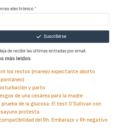
rreo electrónico
*
Suscribirse
deja de recibir las últimas entradas por email.
os más leidos
rir los restos (manejo expectante aborto
spontáneo)
asturbación y parto
esgos de una cesárea para la madre
 prueba de la glucosa: El test O´Sullivan con
esayuno protesta
compatibilidad del Rh. Embarazo y Rh negativo
guiente
aginación
gina