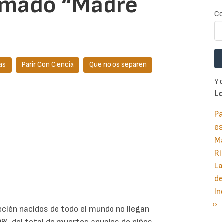
lamado “Madre
Co
as
Parir Con Ciencia
Que no os separen
Y 
L
Pa
e
M
Ri
La
d
In
Si
››
P
ecién nacidos de todo el mundo no llegan
pá
40% del total de muertes anuales de niños