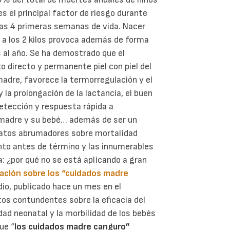
 el principal factor de riesgo durante
las 4 primeras semanas de vida. Nacer
 a los 2 kilos provoca además de forma
 al año. Se ha demostrado que el
 directo y permanente piel con piel del
adre, favorece la termorregulación y el
la prolongación de la lactancia, el buen
 detección y respuesta rápida a
a madre y su bebé… además de ser un
 datos abrumadores sobre mortalidad
ento antes de término y las innumerables
: ¿por qué no se está aplicando a gran
gación sobre los “cuidados madre
dio, publicado hace un mes en el
tos contundentes sobre la eficacia del
ad neonatal y la morbilidad de los bebés
ue “
los cuidados madre canguro”