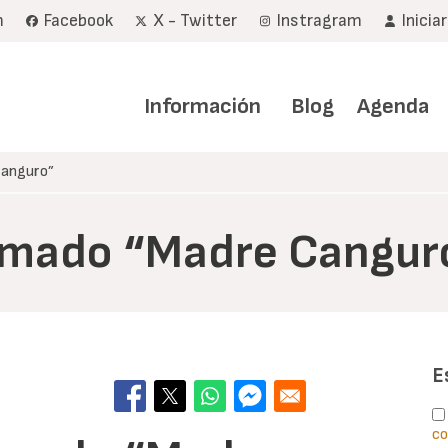
m
Facebook
X - Twitter
Instragram
Inicia
Navegación
principal
Información
Blog
Agenda
Canguro”
lamado “Madre Cangur
E
co