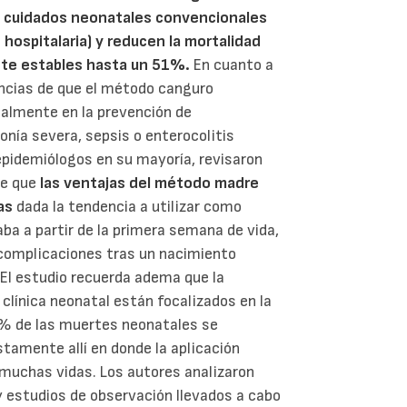
s cuidados neonatales convencionales
hospitalaria) y reducen la mortalidad
nte estables hasta un 51%.
En cuanto a
encias de que el método canguro
ialmente en la prevención de
ía severa, sepsis o enterocolitis
epidemiólogos en su mayoría, revisaron
de que
las ventajas
del método madre
das
dada la tendencia a utilizar como
ba a partir de la primera semana de vida,
complicaciones tras un nacimiento
 El estudio recuerda adema que la
clínica neonatal están focalizados en la
99% de las muertes neonatales se
tamente allí en donde la aplicación
 muchas vidas. Los autores analizaron
y estudios de observación llevados a cabo