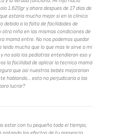
 y la verdad funciona. Mi hijo nació
solo 1.620gr y ahora despues de 17 días de
que estaría mucho mejor si en la clínica
 debido a la falta de facilidades de
ay otra niña en las mismas condiciones de
a otra mamá entre. No nos podemos quedar
 leído mucho que lo que mas le sirve a mi
s y no solo los pediatras entendieran eso y
s la facilidad de aplicar la tecnica mamá
gura que asi nuestros bebés mejorarían
hablando... esto no perjudicaría a las
para lucrar?
s estar con tu pequeño todo el tiempo,
 notando los efectos de tu presencia