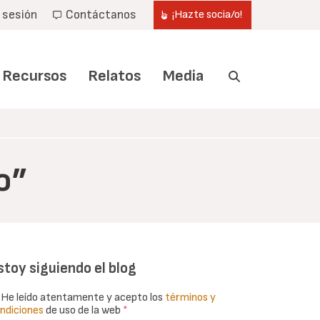
r sesión
Contáctanos
¡Hazte socia/o!
Recursos
Relatos
Media
o”
stoy siguiendo el blog
He leído atentamente y acepto los
términos y
ndiciones
de uso de la web
*