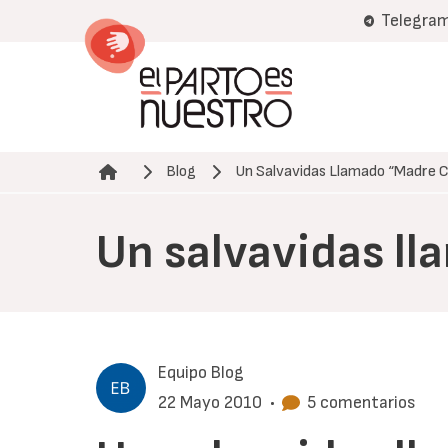
Pasar
Telegra
al
contenido
principal
Blog
Un Salvavidas Llamado “Madre 
Ruta de navegación
Un salvavidas l
Equipo Blog
22 Mayo 2010
•
5 comentarios