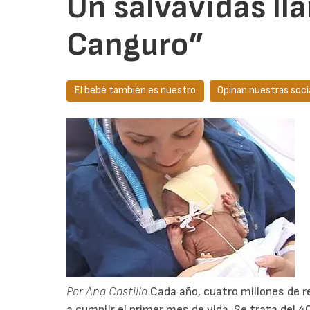
Un salvavidas l
Canguro”
El bebé también es nuestro
Opinan nuestras soci
Por Ana Castillo
Cada año, cuatro millones de r
a cumplir el primer mes de vida. Se trata del 