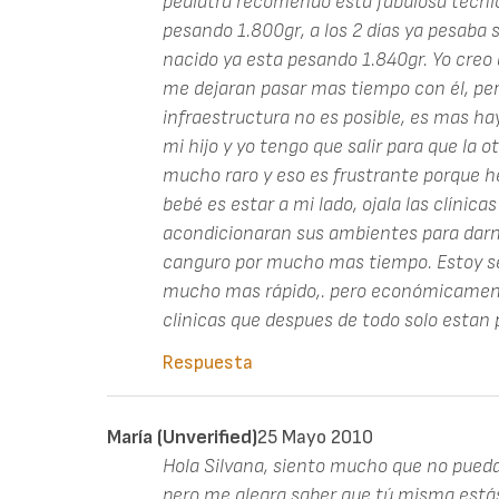
pediatra recomendó esta fabulosa técnica
pesando 1.800gr, a los 2 días ya pesaba 
nacido ya esta pesando 1.840gr. Yo creo 
me dejaran pasar mas tiempo con él, pero
infraestructura no es posible, es mas h
mi hijo y yo tengo que salir para que l
mucho raro y eso es frustrante porque he
bebé es estar a mi lado, ojala las clínica
acondicionaran sus ambientes para darno
canguro por mucho mas tiempo. Estoy se
mucho mas rápido,. pero económicamente 
clinicas que despues de todo solo estan 
Respuesta
María (unverified)
25 Mayo 2010
Hola Silvana, siento mucho que no pueda
pero me alegra saber que tú misma estás