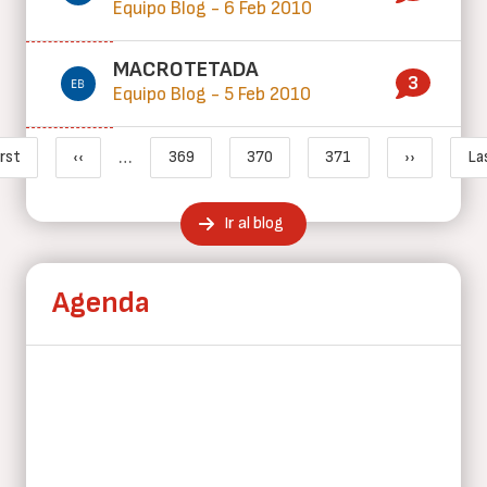
Equipo Blog - 6 Feb 2010
MACROTETADA
3
Equipo Blog - 5 Feb 2010
Paginación
…
irst
‹‹
369
370
371
››
La
Primera página
Página anterior
Page
Página actual
Page
Siguiente 
Ir al blog
Agenda