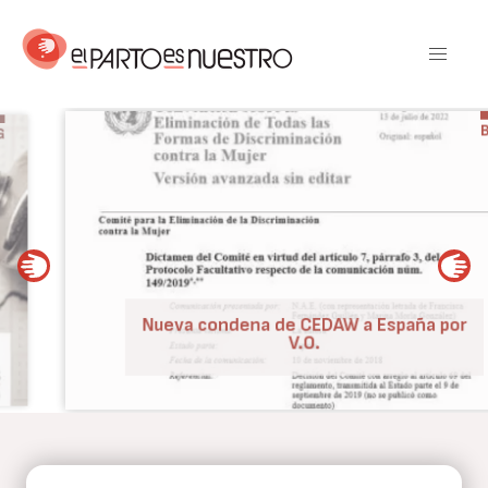
Pasar
al
contenido
principal
BLOG
Nueva condena de CEDAW a España por
V.O.