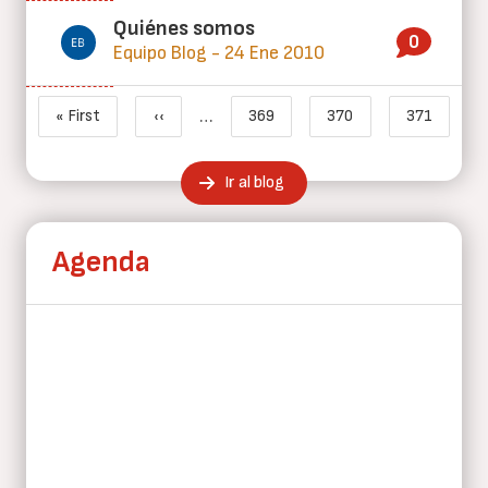
Quiénes somos
0
Equipo Blog - 24 Ene 2010
Paginación
…
« First
‹‹
369
370
371
Primera página
Página anterior
Page
Page
Página ac
Ir al blog
Agenda