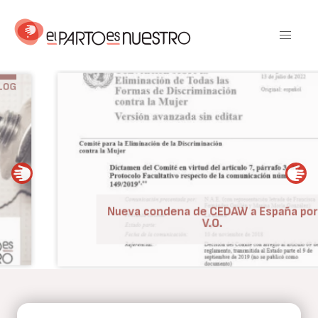
Pasar
al
contenido
principal
BLOG
Nueva condena de CEDAW a España por
V.O.