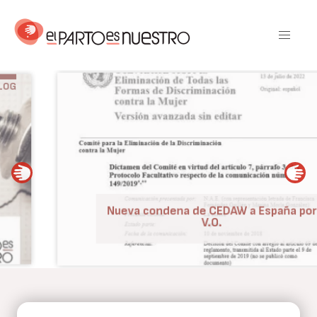
Pasar
al
contenido
principal
BLOG
Nueva condena de CEDAW a España por
V.O.