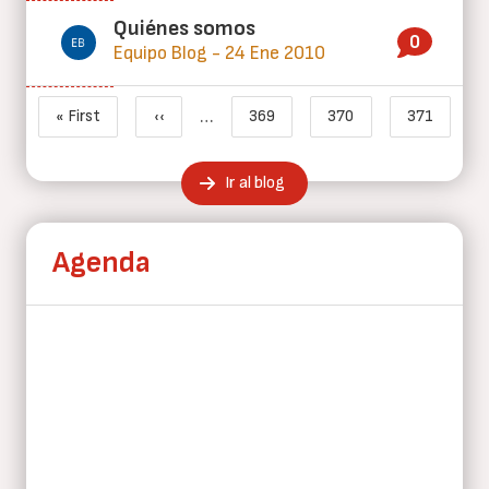
Quiénes somos
0
Equipo Blog - 24 Ene 2010
Paginación
…
« First
‹‹
369
370
371
Primera página
Página anterior
Page
Page
Página ac
Ir al blog
Agenda