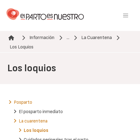
Pasar
al
contenido
principal
Información
...
La Cuarentena
Ruta de navegación
Los Loquios
Los loquios
Posparto
El posparto inmediato
La cuarentena
Los loquios
Cuidados perineales tras el parto