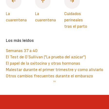
La
La
Cuidados
cuarentena
cuarentena
perineales
tras el parto
Los más leidos
Semanas 37 a 40
El Test de O´Sullivan ("La prueba del azúcar")
El papel de la oxitocina y otras hormonas
Malestar durante el primer trimestre y como aliviarlo
Otros cambios frecuentes durante el embarazo
Paginación
Siguiente
››
página