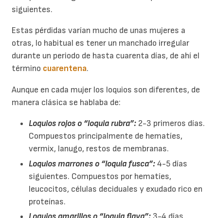
siguientes.
Estas pérdidas varían mucho de unas mujeres a
otras, lo habitual es tener un manchado irregular
durante un periodo de hasta cuarenta días, de ahí el
término
cuarentena
.
Aunque en cada mujer los loquios son diferentes, de
manera clásica se hablaba de:
Loquios rojos o “loquia rubra”:
2-3 primeros días.
Compuestos principalmente de hematíes,
vermix, lanugo, restos de membranas.
Loquios marrones o “loquia fusca”:
4-5 días
siguientes. Compuestos por hematíes,
leucocitos, células deciduales y exudado rico en
proteínas.
Loquios amarillos o “loquia flava”:
3-4 días