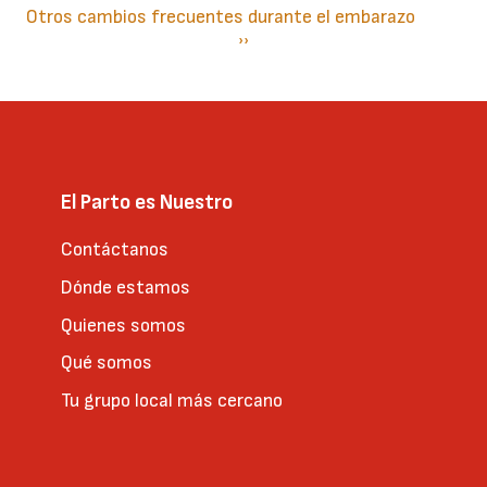
Otros cambios frecuentes durante el embarazo
Paginación
Siguiente
››
página
El Parto es Nuestro
Contáctanos
Dónde estamos
Quienes somos
Qué somos
Tu grupo local más cercano