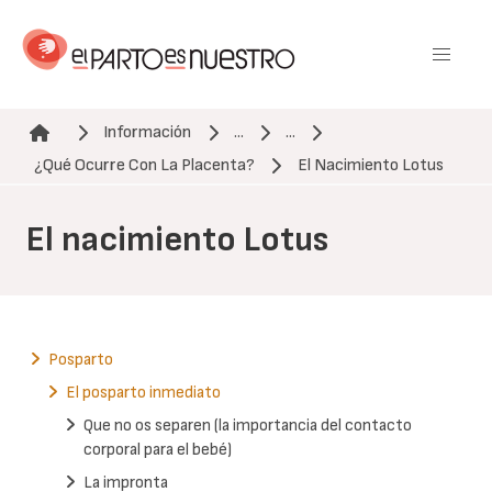
Pasar
al
contenido
principal
Información
...
...
Ruta de navegación
¿Qué Ocurre Con La Placenta?
El Nacimiento Lotus
El nacimiento Lotus
Posparto
El posparto inmediato
Que no os separen (la importancia del contacto
corporal para el bebé)
La impronta