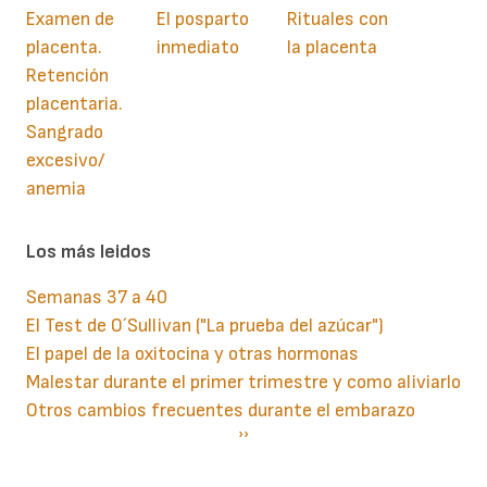
Examen de
El posparto
Rituales con
placenta.
inmediato
la placenta
Retención
placentaria.
Sangrado
excesivo/
anemia
Los más leidos
Semanas 37 a 40
El Test de O´Sullivan ("La prueba del azúcar")
El papel de la oxitocina y otras hormonas
Malestar durante el primer trimestre y como aliviarlo
Otros cambios frecuentes durante el embarazo
Paginación
Siguiente
››
página