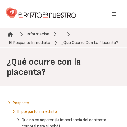
Pasar
al
contenido
principal
Información
...
Ruta de navegación
El Posparto Inmediato
¿Qué Ocurre Con La Placenta?
¿Qué ocurre con la
placenta?
Posparto
El posparto inmediato
Que no os separen (la importancia del contacto
corporal para el bebé)