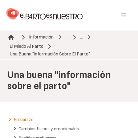
Pasar
al
contenido
principal
Información
...
...
El Miedo Al Parto
Ruta de navegación
Una Buena "información Sobre El Parto"
Una buena "información
sobre el parto"
Embarazo
Cambios físicos y emocionales