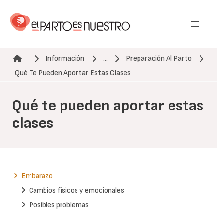
Pasar
al
contenido
principal
Información
...
Preparación Al Parto
Ruta de navegación
Qué Te Pueden Aportar Estas Clases
Qué te pueden aportar estas
clases
Embarazo
Cambios físicos y emocionales
Posibles problemas