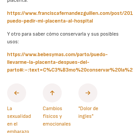
placenta:
https://www.franciscafernandezguillen.com/post/20
puedo-pedir-mi-placenta-al-hospital
Y otro para saber cómo conservarla y sus posibles
usos:
https://www.bebesymas.com/parto/puedo-
llevarme-la-placenta-despues-del-
parto#:~:text=C%C3%B3mo%20conservar%20la%20
La
Cambios
"Dolor de
sexualidad
físicos y
ingles"
en el
emocionales
embarazo