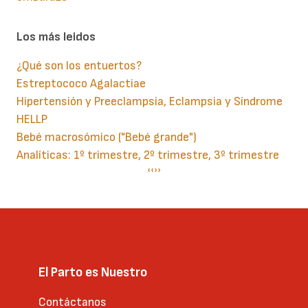
Los más leidos
¿Qué son los entuertos?
Estreptococo Agalactiae
Hipertensión y Preeclampsia, Eclampsia y Síndrome
HELLP
Bebé macrosómico ("Bebé grande")
Analíticas: 1º trimestre, 2º trimestre, 3º trimestre
Paginación
Página
‹‹
Siguiente
››
anterior
página
El Parto es Nuestro
Contáctanos