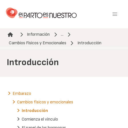
Pasar
al
contenido
principal
Información
...
Ruta de navegación
Cambios Físicos y Emocionales
Introducción
Introducción
Embarazo
Cambios físicos y emocionales
Introducción
Comienza el vínculo
El papel de las hormonas