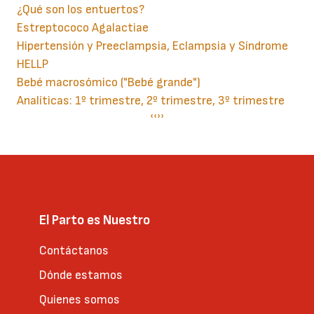
¿Qué son los entuertos?
Estreptococo Agalactiae
Hipertensión y Preeclampsia, Eclampsia y Síndrome
HELLP
Bebé macrosómico ("Bebé grande")
Analíticas: 1º trimestre, 2º trimestre, 3º trimestre
Paginación
Página
‹‹
Siguiente
››
anterior
página
El Parto es Nuestro
Contáctanos
Dónde estamos
Quienes somos