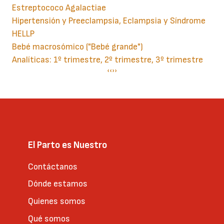
Estreptococo Agalactiae
Hipertensión y Preeclampsia, Eclampsia y Síndrome
HELLP
Bebé macrosómico ("Bebé grande")
Analíticas: 1º trimestre, 2º trimestre, 3º trimestre
Paginación
Página
‹‹
Siguiente
››
anterior
página
El Parto es Nuestro
Contáctanos
Dónde estamos
Quienes somos
Qué somos