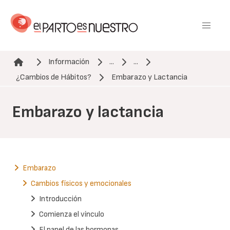
Pasar
al
contenido
principal
Información
...
...
Ruta de navegación
¿Cambios de Hábitos?
Embarazo y Lactancia
Embarazo y lactancia
Embarazo
Cambios físicos y emocionales
Introducción
Comienza el vínculo
El papel de las hormonas