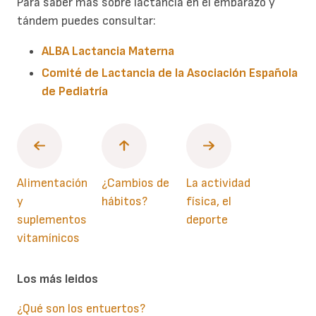
Para saber más sobre lactancia en el embarazo y
tándem puedes consultar:
ALBA Lactancia Materna
Comité de Lactancia de la Asociación Española
de Pediatría
Alimentación
¿Cambios de
La actividad
y
hábitos?
física, el
suplementos
deporte
vitamínicos
Los más leidos
¿Qué son los entuertos?