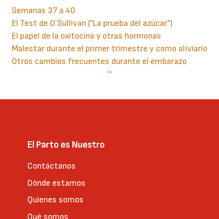
Semanas 37 a 40
El Test de O´Sullivan ("La prueba del azúcar")
El papel de la oxitocina y otras hormonas
Malestar durante el primer trimestre y como aliviarlo
Otros cambios frecuentes durante el embarazo
Paginación
Siguiente
››
página
El Parto es Nuestro
Contáctanos
Dónde estamos
Quienes somos
Qué somos