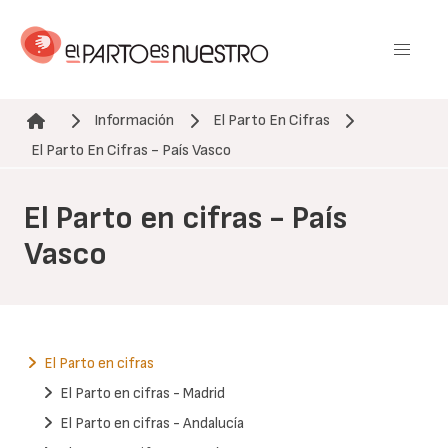
Pasar
al
contenido
principal
Información
El Parto En Cifras
Ruta de navegación
El Parto En Cifras - País Vasco
El Parto en cifras - País
Vasco
El Parto en cifras
El Parto en cifras - Madrid
El Parto en cifras - Andalucía