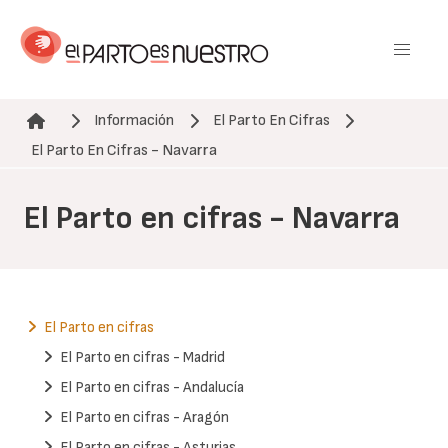
Pasar
al
contenido
principal
Información
El Parto En Cifras
Ruta de navegación
El Parto En Cifras - Navarra
El Parto en cifras - Navarra
El Parto en cifras
El Parto en cifras - Madrid
El Parto en cifras - Andalucía
El Parto en cifras - Aragón
El Parto en cifras - Asturias