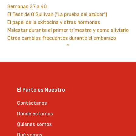
Semanas 37 a 40
El Test de O´Sullivan ("La prueba del azúcar")
El papel de la oxitocina y otras hormonas
Malestar durante el primer trimestre y como aliviarlo
Otros cambios frecuentes durante el embarazo
Paginación
Siguiente
››
página
El Parto es Nuestro
Contáctanos
Dónde estamos
Quienes somos
Qué somos