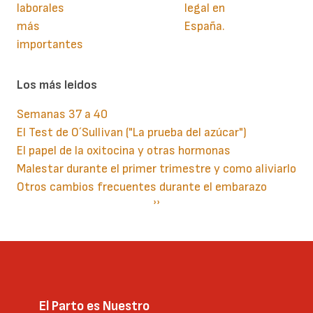
laborales
legal en
más
España.
importantes
Los más leidos
Semanas 37 a 40
El Test de O´Sullivan ("La prueba del azúcar")
El papel de la oxitocina y otras hormonas
Malestar durante el primer trimestre y como aliviarlo
Otros cambios frecuentes durante el embarazo
Paginación
Siguiente
››
página
El Parto es Nuestro