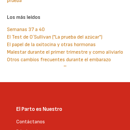
prueba
Los más leidos
Semanas 37 a 40
El Test de O´Sullivan ("La prueba del azúcar")
El papel de la oxitocina y otras hormonas
Malestar durante el primer trimestre y como aliviarlo
Otros cambios frecuentes durante el embarazo
Paginación
Siguiente
››
página
El Parto es Nuestro
Contáctanos