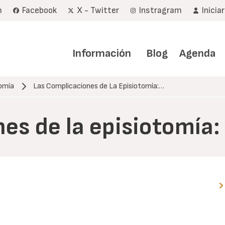
m
Facebook
X - Twitter
Instragram
Inicia
Navegación
principal
Información
Blog
Agenda
tomía
Las Complicaciones de La Episiotomía:…
es de la episiotomía: 