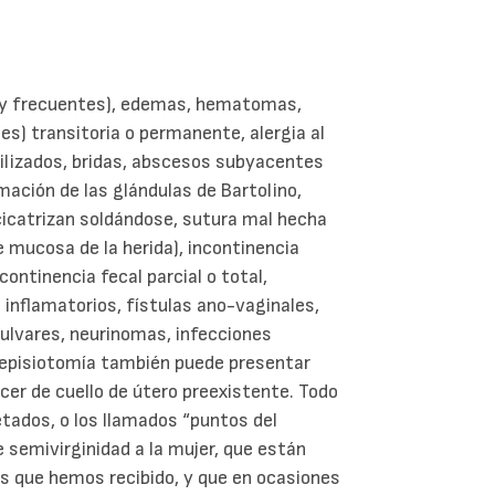
muy frecuentes), edemas, hematomas,
les) transitoria o permanente, alergia al
tilizados, bridas, abscesos subyacentes
ación de las glándulas de Bartolino,
cicatrizan soldándose, sutura mal hecha
e mucosa de la herida), incontinencia
ncontinencia fecal parcial o total,
inflamatorios, fístulas ano-vaginales,
ulvares, neurinomas, infecciones
 la episiotomía también puede presentar
er de cuello de útero preexistente. Todo
etados, o los llamados “puntos del
 semivirginidad a la mujer, que están
ios que hemos recibido, y que en ocasiones