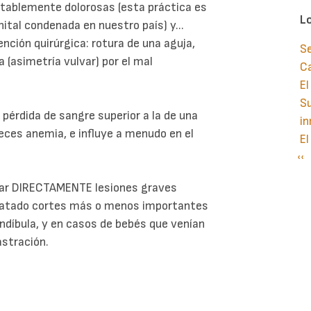
rtablemente dolorosas (esta práctica es
L
nital condenada en nuestro país) y...
ención quirúrgica: rotura de una aguja,
S
 (asimetría vulvar) por el mal
C
El
Su
érdida de sangre superior a la de una
in
eces anemia, e influye a menudo en el
El
Pá
‹‹
P
an
ocar DIRECTAMENTE lesiones graves
statado cortes más o menos importantes
andíbula, y en casos de bebés que venían
astración.