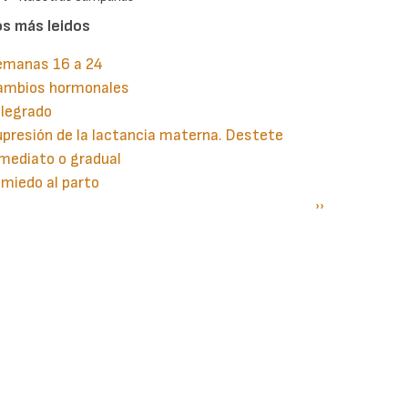
os más leidos
emanas 16 a 24
ambios hormonales
 legrado
presión de la lactancia materna. Destete
mediato o gradual
 miedo al parto
gina
aginación
Siguiente
››
terior
página