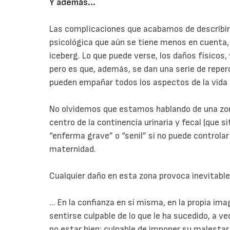
Y además...
Las complicaciones que acabamos de describir
psicológica que aún se tiene menos en cuenta,
iceberg. Lo que puede verse, los daños físicos
pero es que, además, se dan una serie de reper
pueden empañar todos los aspectos de la vida d
No olvidemos que estamos hablando de una zon
centro de la continencia urinaria y fecal (que si
“enferma grave” o “senil” si no puede controlar
maternidad.
Cualquier daño en esta zona provoca inevitable
... En la confianza en sí misma, en la propia im
sentirse culpable de lo que le ha sucedido, a v
no estar bien; culpable de imponer su malestar 