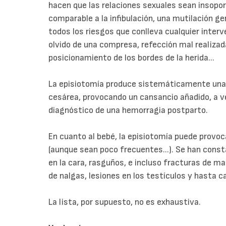
hacen que las relaciones sexuales sean insopo
comparable a la infibulación, una mutilación ge
todos los riesgos que conlleva cualquier interv
olvido de una compresa, refección mal realizada
posicionamiento de los bordes de la herida...
La episiotomía produce sistemáticamente una p
cesárea, provocando un cansancio añadido, a v
diagnóstico de una hemorragia postparto.
En cuanto al bebé, la episiotomía puede prov
(aunque sean poco frecuentes...). Se han con
en la cara, rasguños, e incluso fracturas de m
de nalgas, lesiones en los testículos y hasta c
La lista, por supuesto, no es exhaustiva.