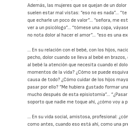
Además, las mujeres que se quejan de un dolor
suelen estar mal vistas: “eso no es nada”... “t
que echarle un poco de valor”... “señora, me est
ver a un psicólogo”... “tómese una copa, váya
no nota dolor al hacer el amor”... “eso es una ex
... En su relación con el bebé, con los hijos, naci
pecho, dolor cuando se lleva al bebé en brazos,
al bebé la atención que necesita cuando el dolo
momentos de la vida? ¿Cómo se puede esquivar 
causa de todo? ¿Cómo cuidar de los hijos mayo
pasar por ello? “Me hubiera gustado formar una
mucho después de esta episiotomía”... “¿Pasar 
soporto que nadie me toque ahí, ¿cómo voy a pe
... En su vida social, amistosa, profesional: ¿
como antes, cuando eso está ahí, como una pr