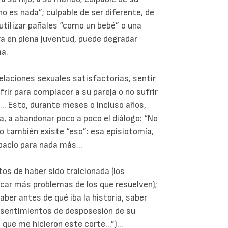
o es nada”; culpable de ser diferente, de
 utilizar pañales “como un bebé” o una
a en plena juventud, puede degradar
a.
r relaciones sexuales satisfactorias, sentir
ufrir para complacer a su pareja o no sufrir
.. Esto, durante meses o incluso años,
a, a abandonar poco a poco el diálogo: “No
ro también existe “eso”: esa episiotomía,
pacio para nada más...
tos de haber sido traicionada (los
car más problemas de los que resuelven);
er antes de qué iba la historia, saber
; sentimientos de desposesión de su
que me hicieron este corte...”)...