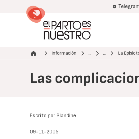
Pasar
Telegra
al
contenido
principal
Información
...
...
La Episio
Ruta de navegación
Las complicacion
Escrito por Blandine
09-11-2005