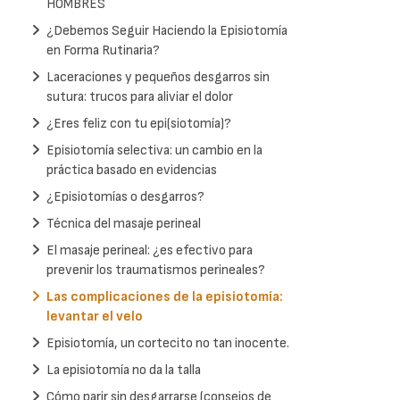
HOMBRES
¿Debemos Seguir Haciendo la Episiotomía
en Forma Rutinaria?
Laceraciones y pequeños desgarros sin
sutura: trucos para aliviar el dolor
¿Eres feliz con tu epi(siotomía)?
Episiotomía selectiva: un cambio en la
práctica basado en evidencias
¿Episiotomías o desgarros?
Técnica del masaje perineal
El masaje perineal: ¿es efectivo para
prevenir los traumatismos perineales?
Las complicaciones de la episiotomía:
levantar el velo
Episiotomía, un cortecito no tan inocente.
La episiotomía no da la talla
Cómo parir sin desgarrarse (consejos de