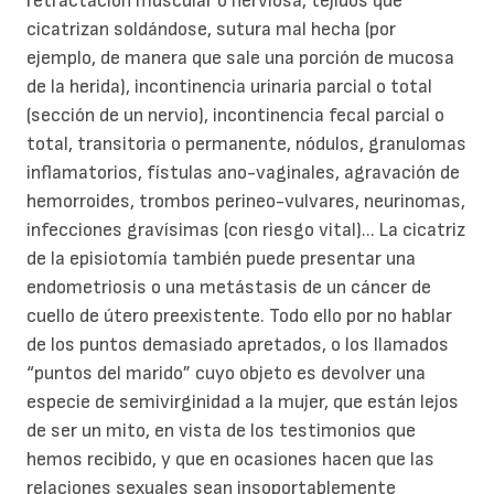
retractación muscular o nerviosa, tejidos que
cicatrizan soldándose, sutura mal hecha (por
ejemplo, de manera que sale una porción de mucosa
de la herida), incontinencia urinaria parcial o total
(sección de un nervio), incontinencia fecal parcial o
total, transitoria o permanente, nódulos, granulomas
inflamatorios, fístulas ano-vaginales, agravación de
hemorroides, trombos perineo-vulvares, neurinomas,
infecciones gravísimas (con riesgo vital)... La cicatriz
de la episiotomía también puede presentar una
endometriosis o una metástasis de un cáncer de
cuello de útero preexistente. Todo ello por no hablar
de los puntos demasiado apretados, o los llamados
“puntos del marido” cuyo objeto es devolver una
especie de semivirginidad a la mujer, que están lejos
de ser un mito, en vista de los testimonios que
hemos recibido, y que en ocasiones hacen que las
relaciones sexuales sean insoportablemente