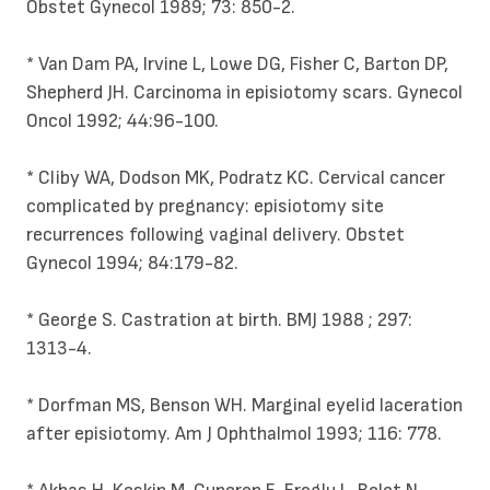
Obstet Gynecol 1989; 73: 850-2.
* Van Dam PA, Irvine L, Lowe DG, Fisher C, Barton DP,
Shepherd JH. Carcinoma in episiotomy scars. Gynecol
Oncol 1992; 44:96-100.
* Cliby WA, Dodson MK, Podratz KC. Cervical cancer
complicated by pregnancy: episiotomy site
recurrences following vaginal delivery. Obstet
Gynecol 1994; 84:179-82.
* George S. Castration at birth. BMJ 1988 ; 297:
1313-4.
* Dorfman MS, Benson WH. Marginal eyelid laceration
after episiotomy. Am J Ophthalmol 1993; 116: 778.