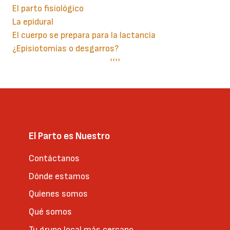
El parto fisiológico
La epidural
El cuerpo se prepara para la lactancia
¿Episiotomías o desgarros?
Paginación
Página
‹‹
Siguiente
››
anterior
página
El Parto es Nuestro
Contáctanos
Dónde estamos
Quienes somos
Qué somos
Tu grupo local más cercano