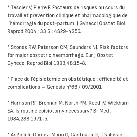
* Tessier V, Pierre F. Facteurs de risques au cours du
travail et prévention clinique et pharmacologique de
l’hémorragie du post-partum. J Gynecol Obstet Biol
Reprod 2004 ; 33 S : 4S29-4S56.
* Stones RW, Paterson CM, Saunders NJ. Risk factors
for major obstetric haemorrhage. Eur J Obstet
Gynecol Reprod Biol 1993;48:15-8.
* Place de l’épisiotomie en obstétrique : efficacité et
complications – Genesis n°68 / 09/2001
* Harrison RF, Brennan M, North PM, Reed JV, Wickham
EA. Is routine episiotomy necessary? Br Med J
1984;288:1971-5.
* Angioli R, Gomez-Marin O, Cantuaria G, O'sullivan