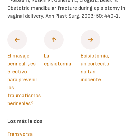
* Akbas H, Keskin M, Guneren E, Eroglu L, Belet N.
Obstetric mandibular fracture during episiotomy in
vaginal delivery. Ann Plast Surg. 2003; 50: 440-1.
El masaje
La
Episiotomía,
perineal: ¿es
episiotomía
un cortecito
efectivo
no tan
para prevenir
inocente.
los
traumatismos
perineales?
Los más leidos
Transversa