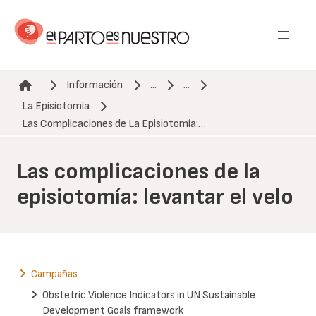
Pasar
al
contenido
principal
Información
...
...
La Episiotomía
Ruta de navegación
Las Complicaciones de La Episiotomía:…
Las complicaciones de la
episiotomía: levantar el velo
Campañas
Obstetric Violence Indicators in UN Sustainable
Development Goals framework