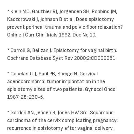
* Klein MC, Gauthier RJ, Jorgensen SH, Robbins JM,
Kaczorowski J, Johnson B et al. Does episiotomy
prevent perineal trauma and pelvic floor relaxation?
Online J Curr Clin Trials 1992, Doc No 10.
* Carroli G, Belizan J. Episiotomy for vaginal birth.
Cochrane Database Syst Rev 2000;2:CD000081.
* Copeland LJ, Saul PB, Sneige N. Cervical
adenocarcinoma: tumor implantation in the
episiotomy sites of two patients. Gynecol Oncol
1987; 28: 230-5.
* Gordon AN, Jensen R, Jones HW 3rd. Squamous
carcinoma of the cervix complicating pregnancy:
recurrence in episiotomy after vaginal delivery.