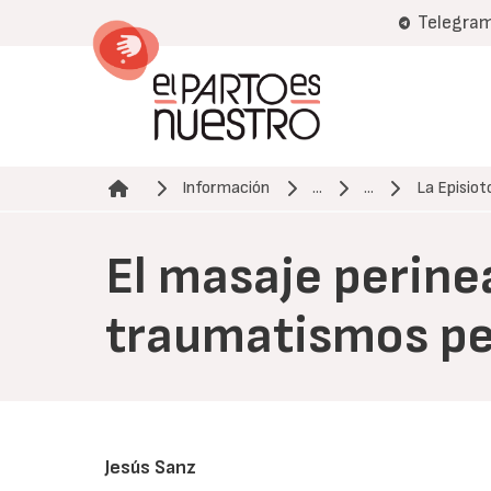
Pasar
Telegra
al
contenido
principal
Información
...
...
La Episio
Ruta de navegación
El masaje perinea
traumatismos pe
Jesús Sanz