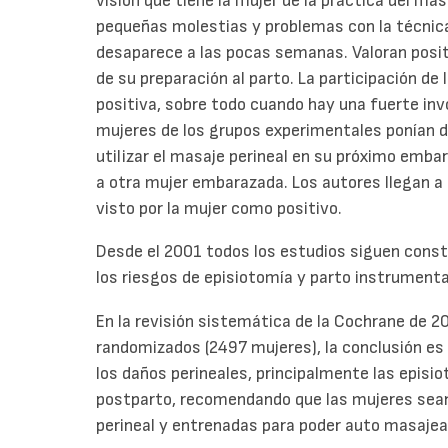
visión que tiene la mujer de la practica del mas
pequeñas molestias y problemas con la técnic
desaparece a las pocas semanas. Valoran posi
de su preparación al parto. La participación de 
positiva, sobre todo cuando hay una fuerte invo
mujeres de los grupos experimentales ponían d
utilizar el masaje perineal en su próximo emba
a otra mujer embarazada. Los autores llegan a 
visto por la mujer como positivo.
Desde el 2001 todos los estudios siguen const
los riesgos de episiotomía y parto instrumenta
En la revisión sistemática de la Cochrane de 2
randomizados (2497 mujeres), la conclusión es
los daños perineales, principalmente las episio
postparto, recomendando que las mujeres sean
perineal y entrenadas para poder auto masajea