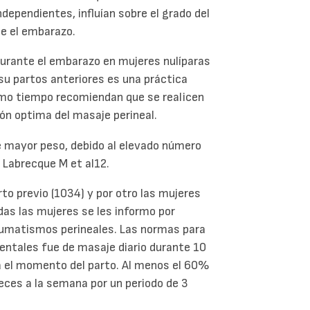
ependientes, influían sobre el grado del
te el embarazo.
durante el embarazo en mujeres nulíparas
su partos anteriores es una práctica
mo tiempo recomiendan que se realicen
ión optima del masaje perineal.
de mayor peso, debido al elevado número
r Labrecque M et al12.
rto previo (1034) y por otro las mujeres
das las mujeres se les informo por
raumatismos perineales. Las normas para
mentales fue de masaje diario durante 10
a el momento del parto. Al menos el 60%
eces a la semana por un periodo de 3