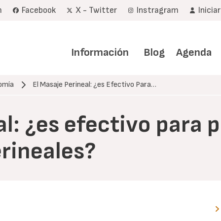
m
Facebook
X - Twitter
Instragram
Inicia
Navegación
principal
Información
Blog
Agenda
tomía
El Masaje Perineal: ¿es Efectivo Para…
l: ¿es efectivo para p
rineales?