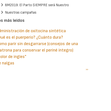
8M2019: El Parto SIEMPRE será Nuestro
Nuestras campañas
os más leidos
ministración de oxitocina sintética
ué es el puerperio? ¿Cuánto dura?
mo parir sin desgarrarse (consejos de una
trona para conservar el periné íntegro)
olor de ingles"
e nalgas
gina
aginación
Siguiente
››
terior
página