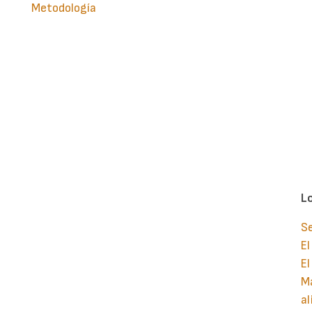
Metodología
L
S
El
El
Ma
al