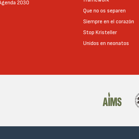
 Agenda 2030
Que no os separen
Siempre en el corazón
Stop Kristeller
Unidos en neonatos