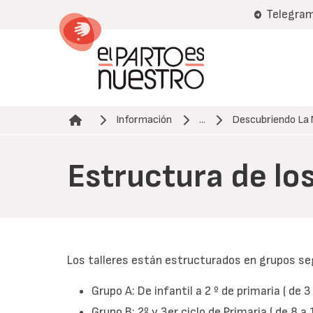
Pasar
Telegra
al
contenido
principal
Información
...
Descubriendo La
Ruta de navegación
Estructura de los
Los talleres están estructurados en grupos s
Grupo A: De infantil a 2 º de primaria ( de 3
Grupo B: 2º y 3er ciclo de Primaria ( de 8 a