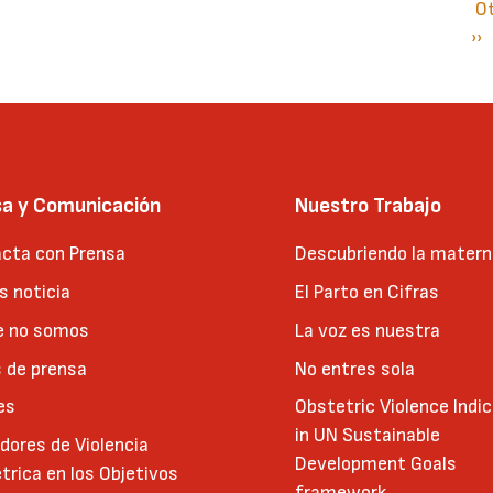
O
Si
››
P
pá
sa y Comunicación
Nuestro Trabajo
cta con Prensa
Descubriendo la matern
 noticia
El Parto en Cifras
e no somos
La voz es nuestra
 de prensa
No entres sola
es
Obstetric Violence Indi
in UN Sustainable
adores de Violencia
Development Goals
trica en los Objetivos
framework