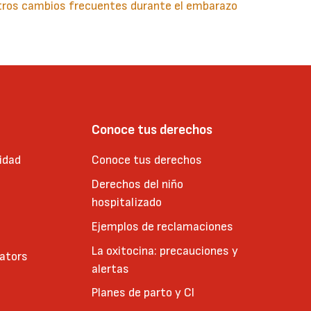
tros cambios frecuentes durante el embarazo
guiente
aginación
gina
Conoce tus derechos
idad
Conoce tus derechos
Derechos del niño
hospitalizado
Ejemplos de reclamaciones
La oxitocina: precauciones y
cators
alertas
Planes de parto y CI