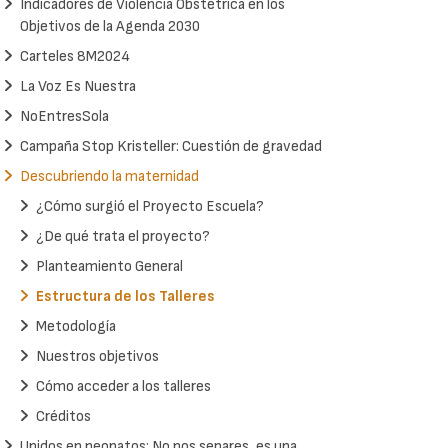
Indicadores de Violencia Obstétrica en los
Objetivos de la Agenda 2030
Carteles 8M2024
La Voz Es Nuestra
NoEntresSola
Campaña Stop Kristeller: Cuestión de gravedad
Descubriendo la maternidad
¿Cómo surgió el Proyecto Escuela?
¿De qué trata el proyecto?
Planteamiento General
Estructura de los Talleres
Metodología
Nuestros objetivos
Cómo acceder a los talleres
Créditos
Unidos en neonatos: No nos separes, es una