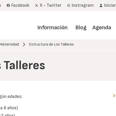
m
Facebook
X - Twitter
Instragram
Inicia
Navegación
principal
Información
Blog
Agenda
 Maternidad
Estructura de Los Talleres
 Talleres
egún edades:
 a 8 años)
 12 años)