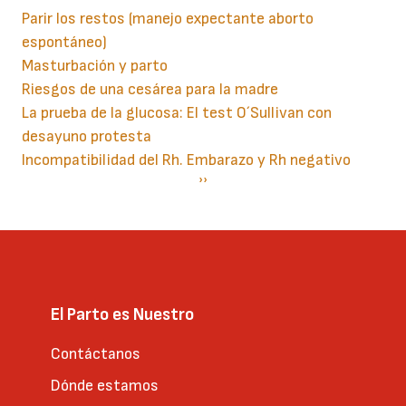
Parir los restos (manejo expectante aborto
espontáneo)
Masturbación y parto
Riesgos de una cesárea para la madre
La prueba de la glucosa: El test O´Sullivan con
desayuno protesta
Incompatibilidad del Rh. Embarazo y Rh negativo
Paginación
Siguiente
››
página
El Parto es Nuestro
Contáctanos
Dónde estamos