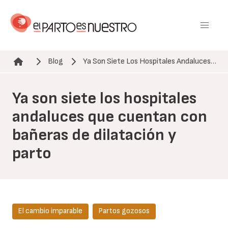
Pasar
al
contenido
principal
Blog
Ya Son Siete Los Hospitales Andaluces…
Ruta de navegación
Ya son siete los hospitales
andaluces que cuentan con
bañeras de dilatación y
parto
El cambio imparable
Partos gozosos