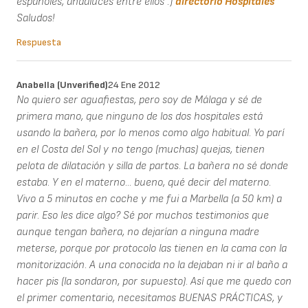
españoles, andaluces entre ellos :)
directorio Hospitales
Saludos!
Respuesta
Anabella (unverified)
24 Ene 2012
No quiero ser aguafiestas, pero soy de Málaga y sé de
primera mano, que ninguno de los dos hospitales está
usando la bañera, por lo menos como algo habitual. Yo parí
en el Costa del Sol y no tengo (muchas) quejas, tienen
pelota de dilatación y silla de partos. La bañera no sé donde
estaba. Y en el materno... bueno, qué decir del materno.
Vivo a 5 minutos en coche y me fui a Marbella (a 50 km) a
parir. Eso les dice algo? Sé por muchos testimonios que
aunque tengan bañera, no dejarían a ninguna madre
meterse, porque por protocolo las tienen en la cama con la
monitorización. A una conocida no la dejaban ni ir al baño a
hacer pis (la sondaron, por supuesto). Así que me quedo con
el primer comentario, necesitamos BUENAS PRÁCTICAS, y