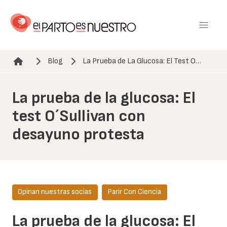
Pasar
al
contenido
principal
Blog
La Prueba de La Glucosa: El Test O…
Ruta de navegación
La prueba de la glucosa: El
test O´Sullivan con
desayuno protesta
Opinan nuestras socias
Parir Con Ciencia
La prueba de la glucosa: El