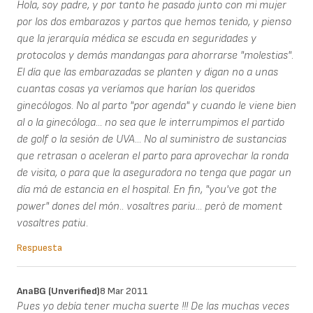
Hola, soy padre, y por tanto he pasado junto con mi mujer
por los dos embarazos y partos que hemos tenido, y pienso
que la jerarquía médica se escuda en seguridades y
protocolos y demás mandangas para ahorrarse "molestias".
El día que las embarazadas se planten y digan no a unas
cuantas cosas ya veríamos que harían los queridos
ginecólogos. No al parto "por agenda" y cuando le viene bien
al o la ginecóloga... no sea que le interrumpimos el partido
de golf o la sesión de UVA... No al suministro de sustancias
que retrasan o aceleran el parto para aprovechar la ronda
de visita, o para que la aseguradora no tenga que pagar un
día má de estancia en el hospital. En fin, "you've got the
power" dones del món.. vosaltres pariu... però de moment
vosaltres patiu.
Respuesta
AnaBG (unverified)
8 Mar 2011
Pues yo debía tener mucha suerte !!! De las muchas veces