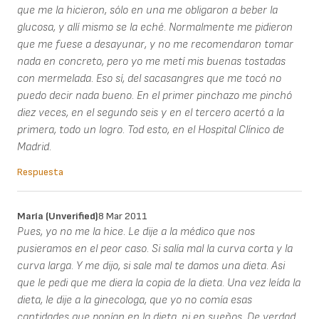
que me la hicieron, sólo en una me obligaron a beber la
glucosa, y allí mismo se la eché. Normalmente me pidieron
que me fuese a desayunar, y no me recomendaron tomar
nada en concreto, pero yo me metí mis buenas tostadas
con mermelada. Eso sí, del sacasangres que me tocó no
puedo decir nada bueno. En el primer pinchazo me pinchó
diez veces, en el segundo seis y en el tercero acertó a la
primera, todo un logro. Tod esto, en el Hospital Clínico de
Madrid.
Respuesta
María (unverified)
8 Mar 2011
Pues, yo no me la hice. Le dije a la médico que nos
pusieramos en el peor caso. Si salía mal la curva corta y la
curva larga. Y me dijo, si sale mal te damos una dieta. Asi
que le pedi que me diera la copia de la dieta. Una vez leída la
dieta, le dije a la ginecologa, que yo no comía esas
cantidades que ponían en la dieta, ni en sueños. De verdad