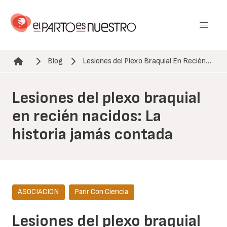
Pasar
al
contenido
principal
Blog
Lesiones del Plexo Braquial En Recién…
Ruta de navegación
Lesiones del plexo braquial
en recién nacidos: La
historia jamás contada
ASOCIACION
Parir Con Ciencia
Lesiones del plexo braquial