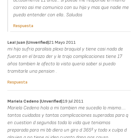
actualmente 21 años... si puede me responde el mismo
correo asi me comunico con su hija y mas que nadie me
puedo entender con ella.. Saludos
Respuesta
Leal Juan (unverified)
21 Mayo 2011
mi hijo sufrio paralisis plexo braquial y tiene casi nada de
fuerza en el brazo der y le trajo complicaciones tiene 17
años tambien le afecto la vista queria saber si puedo
tramitarle una pension .
Respuesta
Mariela Cedeno (unverified)
19 Jul 2011
Mariela Cedeno hola a mi tambien me sucedio lo mismo.....
tantos cuidados y tantas complicaciones superadas para q
en cuestion d segundos toda la vida que teniamos
preparada para mi bb diera un giro d 365º y todo x culpa d
alguien q no tiene ni idea cuanto dano nos causo