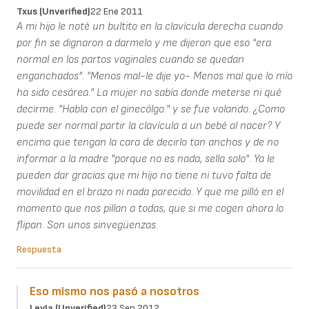
Txus (unverified)
22 Ene 2011
A mi hijo le noté un bultito en la clavícula derecha cuando
por fin se dignaron a darmelo y me dijeron que eso "era
normal en los partos vaginales cuando se quedan
enganchados". "Menos mal-le dije yo- Menos mal que lo mío
ha sido cesárea." La mujer no sabía donde meterse ni qué
decirme. "Habla con el ginecólgo." y se fue volando. ¿Como
puede ser normal partir la clavícula a un bebé al nacer? Y
encima que tengan la cara de decirlo tan anchos y de no
informar a la madre "porque no es nada, sella solo". Ya le
pueden dar gracias que mi hijo no tiene ni tuvo falta de
movilidad en el brazo ni nada parecido. Y que me pilló en el
momento que nos pillan a todas, que si me cogen ahora lo
flipan. Son unos sinvegüenzas.
Respuesta
Eso mismo nos pasó a nosotros
Leyla (unverified)
23 Sep 2012