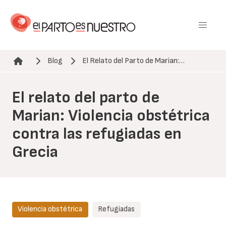
Pasar
al
contenido
principal
Blog
El Relato del Parto de Marian:…
Ruta de navegación
El relato del parto de
Marian: Violencia obstétrica
contra las refugiadas en
Grecia
Violencia obstétrica
Refugiadas