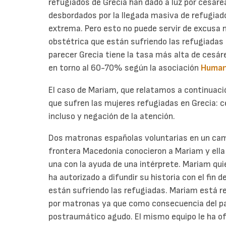
refugiados de Grecia han dado a luz por cesáre
desbordados por la llegada masiva de refugiado
extrema. Pero esto no puede servir de excusa ni
obstétrica que están sufriendo las refugiadas 
parecer Grecia tiene la tasa más alta de cesár
en torno al 60-70% según la asociación
Human 
El caso de Mariam, que relatamos a continuació
que sufren las mujeres refugiadas en Grecia: 
incluso y negación de la atención.
Dos matronas españolas voluntarias en un ca
frontera Macedonia conocieron a Mariam y ella 
una con la ayuda de una intérprete. Mariam qu
ha autorizado a difundir su historia con el fin 
están sufriendo las refugiadas. Mariam está r
por matronas ya que como consecuencia del pa
postraumático agudo. El mismo equipo le ha ofr