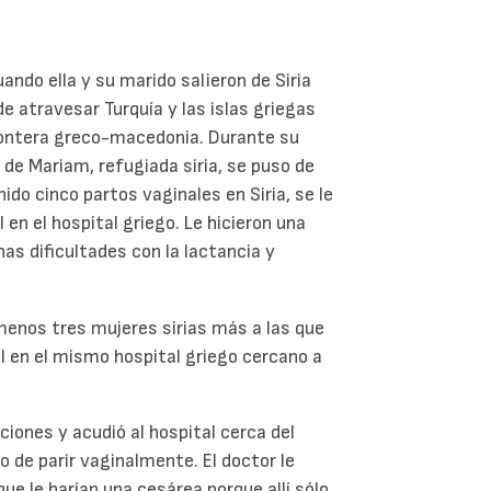
ndo ella y su marido salieron de Siria
e atravesar Turquía y las islas griegas
rontera greco-macedonia. Durante su
e Mariam, refugiada siria, se puso de
do cinco partos vaginales en Siria, se le
 en el hospital griego. Le hicieron una
s dificultades con la lactancia y
enos tres mujeres sirias más a las que
al en el mismo hospital griego cercano a
iones y acudió al hospital cerca del
o de parir vaginalmente. El doctor le
que le harían una cesárea porque allí sólo