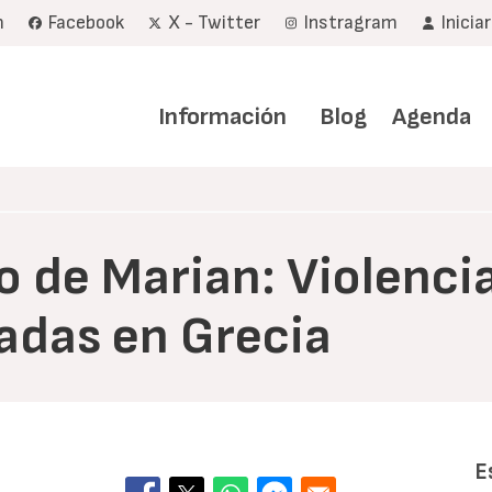
m
Facebook
X - Twitter
Instragram
Inicia
Navegación
principal
Información
Blog
Agenda
to de Marian: Violenci
iadas en Grecia
E