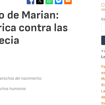
co
to de Marian:
Co
ica contra las
ecia
Y 
L
Pa
e
 derechos del nacimiento.
M
Ri
erechos humanos
La
d
In