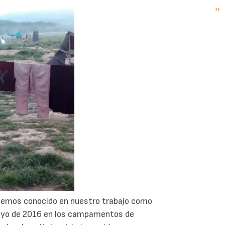
Si
››
P
pá
hemos conocido en nuestro trabajo como
mayo de 2016 en los campamentos de