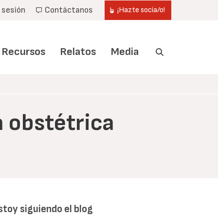
r sesión
Contáctanos
¡Hazte socia/o!
Recursos
Relatos
Media
a obstétrica
stoy siguiendo el blog