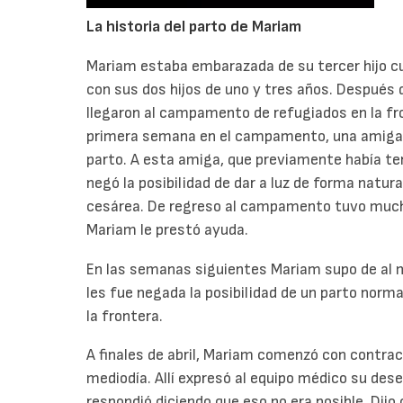
La historia del parto de Mariam
Mariam estaba embarazada de su tercer hijo cua
con sus dos hijos de uno y tres años. Después d
llegaron al campamento de refugiados en la f
primera semana en el campamento, una amiga d
parto. A esta amiga, que previamente había teni
negó la posibilidad de dar a luz de forma natural
cesárea. De regreso al campamento tuvo mucha
Mariam le prestó ayuda.
En las semanas siguientes Mariam supo de al m
les fue negada la posibilidad de un parto norm
la frontera.
A finales de abril, Mariam comenzó con contracc
mediodía. Allí expresó al equipo médico su dese
respondió diciendo que eso no era posible. Dijo 