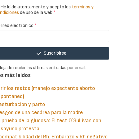
He leído atentamente y acepto los
términos y
ndiciones
de uso de la web
*
rreo electrónico
*
Suscribirse
deja de recibir las últimas entradas por email.
os más leidos
rir los restos (manejo expectante aborto
spontáneo)
asturbación y parto
esgos de una cesárea para la madre
 prueba de la glucosa: El test O´Sullivan con
esayuno protesta
compatibilidad del Rh. Embarazo y Rh negativo