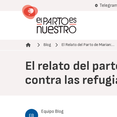
Pasar
Telegra
al
contenido
principal
Blog
El Relato del Parto de Marian:…
Ruta de navegación
El relato del par
contra las refug
Equipo Blog