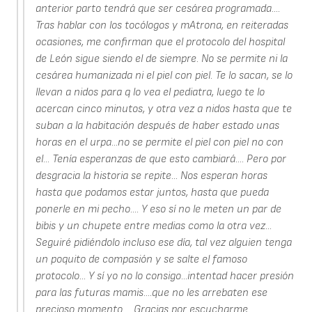
anterior parto tendrá que ser cesárea programada....
Tras hablar con los tocólogos y mAtrona, en reiteradas
ocasiones, me confirman que el protocolo del hospital
de León sigue siendo el de siempre. No se permite ni la
cesárea humanizada ni el piel con piel. Te lo sacan, se lo
llevan a nidos para q lo vea el pediatra, luego te lo
acercan cinco minutos, y otra vez a nidos hasta que te
suban a la habitación después de haber estado unas
horas en el urpa...no se permite el piel con piel no con
el... Tenía esperanzas de que esto cambiará.... Pero por
desgracia la historia se repite... Nos esperan horas
hasta que podamos estar juntos, hasta que pueda
ponerle en mi pecho.... Y eso sí no le meten un par de
bibis y un chupete entre medias como la otra vez...
Seguiré pidiéndolo incluso ese día, tal vez alguien tenga
un poquito de compasión y se salte el famoso
protocolo... Y sí yo no lo consigo...intentad hacer presión
para las futuras mamis....que no les arrebaten ese
precioso momento.... Gracias por escucharme.