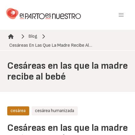
Pasar
al
contenido
principal
Blog
Ruta de navegación
Cesáreas En Las Que La Madre Recibe Al…
Cesáreas en las que la madre
recibe al bebé
cesárea
cesárea humanizada
Cesáreas en las que la madre