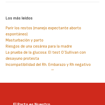
Los más leidos
Parir los restos (manejo expectante aborto
espontáneo)
Masturbación y parto
Riesgos de una cesárea para la madre
La prueba de la glucosa: El test O´Sullivan con
desayuno protesta
Incompatibilidad del Rh. Embarazo y Rh negativo
Paginación
Siguiente
››
página
El Parto es Nuestro