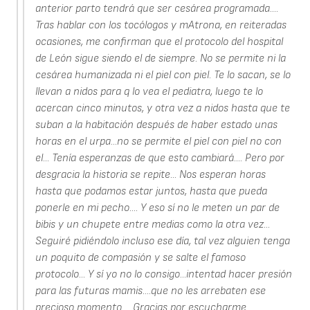
anterior parto tendrá que ser cesárea programada....
Tras hablar con los tocólogos y mAtrona, en reiteradas
ocasiones, me confirman que el protocolo del hospital
de León sigue siendo el de siempre. No se permite ni la
cesárea humanizada ni el piel con piel. Te lo sacan, se lo
llevan a nidos para q lo vea el pediatra, luego te lo
acercan cinco minutos, y otra vez a nidos hasta que te
suban a la habitación después de haber estado unas
horas en el urpa...no se permite el piel con piel no con
el... Tenía esperanzas de que esto cambiará.... Pero por
desgracia la historia se repite... Nos esperan horas
hasta que podamos estar juntos, hasta que pueda
ponerle en mi pecho.... Y eso sí no le meten un par de
bibis y un chupete entre medias como la otra vez...
Seguiré pidiéndolo incluso ese día, tal vez alguien tenga
un poquito de compasión y se salte el famoso
protocolo... Y sí yo no lo consigo...intentad hacer presión
para las futuras mamis....que no les arrebaten ese
precioso momento.... Gracias por escucharme.