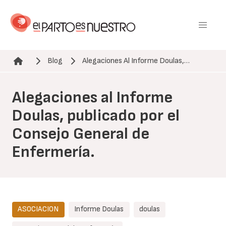
Pasar
al
contenido
principal
Blog
Alegaciones Al Informe Doulas,…
Ruta de navegación
Alegaciones al Informe
Doulas, publicado por el
Consejo General de
Enfermería.
ASOCIACION
Informe Doulas
doulas