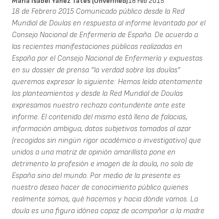
María Isabel Yánez Tatés (unverified)
18 Feb 2015
18 de Febrero 2015 Comunicado público desde la Red Mundial de Doulas en respuesta al informe levantado por el Consejo Nacional de Enfermería de España. De acuerdo a las recientes manifestaciones públicas realizadas en España por el Consejo Nacional de Enfermería y expuestas en su dossier de prensa “la verdad sobre las doulas” queremos expresar lo siguiente: Hemos leído atentamente los planteamientos y desde la Red Mundial de Doulas expresamos nuestro rechazo contundente ante este informe. El contenido del mismo está lleno de falacias, información ambigua, datos subjetivos tomados al azar (recogidos sin ningún rigor académico o investigativo) que unidos a una matriz de opinión amarillista pone en detrimento la profesión e imagen de la doula, no solo de España sino del mundo. Por medio de la presente es nuestro deseo hacer de conocimiento público quienes realmente somos, qué hacemos y hacia dónde vamos. La doula es una figura idónea capaz de acompañar a la madre gestante, parturienta y puérpera de forma respetuosa. La doula, con sus competencias, es un excelente apoyo emocional y moral para la madre que necesita ser escuchada sin ser juzgada o discriminada por sus opiniones o pensamientos. La doula no es un personal sanitario. El objetivo de la doula es brindar confianza a la madre, hacerla sentir segura, querida y respetada para lograr así que esta viva un embarazo, parto y puerperio sereno a través de la comunicación no violenta y la empatía. La doula bajo ninguna circunstancia aconseja a la madre sobre qué hacer o decidir. La doula apoya a la mujer en las decisiones que ella toma por sí misma, con información objetiva, actual y comprobada, recogida desde fuentes científicas y de pertinencia académica. La doula no obliga a las madres a tomar acciones sobre ningún tema de su salud o modelos de crianza, pues cree en la libertad, responsabilidad y empoderamiento de cada mujer. La doula, al no ser personal sanitario no asiste médicamente a la madre en ningún momento, no realiza intervenciones sobre el cuerpo de la mujer ni el bebé, no hace tactos vaginales, no toma temperatura, no hace ecografías, no controla el ritmo cardíaco fetal, no pone inyecciones, no administra medicamentos, no diagnostica ni receta tratamientos. No hace intrusismo de ningún tipo médico-asistencial, ni excluye al padre en ningún momento, al contrario potencia los vínculos. Durante el trabajo de parto, la doula garantiza un acompañamiento continuo y exclusivo, lo que significa que está siempre junto a la madre, dándole ánimo, reforzando su autoestima. Según los estudios realizados, el apoyo que brindan las Doulas, potencia las probabilidades de que el parto se dé espontáneamente y por vía vaginal, reduce las probabilidades de recibir analgesia, reduce la duración promedio del trabajo de parto y permite que la mujer se sienta satisfecha con su experiencia de parto. (Cochrane). Estos son algunos de los beneficios que obtiene una madre que desea el acompañamiento de una doula, los cuales son de suma importancia según la propia OMS para la reducción de las altas tasas de cesáreas innecesarias, que se practican alrededor del mundo en hospitales y clínicas públicas y privadas. Queremos señalar que no se ha presentado formalmente ningún estudio científico que demuestre daños o perjuicios del acompañamiento de la doula al binomio madre- bebé. Debemos aclarar que las doulas certificadas y pertenecientes a asociaciones nacionales e internacionales, respondemos a un código de ética, por lo cual conocemos y respetamos las responsabilidades de nuestro rol y rechazamos a quienes incumplen y trasgreden los límites profesionales. Desde la Red Mundial de Doulas estamos trabajando a nivel regional (en cada país donde tenemos representación) y a nivel internacional a través de un comité educativo en la elaboración de estándares de calidad de servicio y diseño curricular del pensum que se requiere para poder definir la formación profesional de una doula hoy en día. Ciertamente se puede decir que la nuestra es una profesión relativamente “nueva”, que en realidad nace desde la prehistoria como oficio intuitivo y natural propio de las mujeres con experiencia y sensibilidad, que acompañaban a otras mujeres, pero que actualmente está vigente. Ante las necesidades evolutivas y con el desarrollo de las culturas hemos presenciado un cambio social, un nuevo tiempo nos acoge con la alta demanda de mujeres que solicitan información y apoyo emocional para vivir su proceso de gestación y parto, en modo placentero y consciente. Son las mujeres voluntariamente quienes solicitan a las doulas para no sentirse solas, para obtener el beneficio que nuestra compañía les aporta. La realidad actual es que las Doulas EXISTIMOS, estamos presentes en todo el Mundo y estamos buscando regularizar nuestra formación, reglamentar nuestra profesión y conseguir validez a nivel gubernamental en cada país donde nos encontramos. Ésta es la misión de la Red Mundial de Doulas, para ello trabajamos. Nuestro objetivo no es mantenernos al margen como algunos profesionales han querido, por lo contrario, buscamos reconocimiento y unificación de criterios para evitar estos lamentables incidentes y malentendidos sobre nuestra profesión y buscamos el apoyo de las organizaciones y autoridades para lograr este reconocimiento, así como en su tiempo lo obtuvieron las enfermeras y las parteras o matronas . Sí nos remontamos a la historia, sin ir muy lejos, hace unas décadas atrás, la profesión de enfermería no estaba reglamentada, se les conocía como practicantes, incluso se intentó en un momento hacer de menos sus servicios, porque eran considerados “innecesarios” “no científicos” “muy enfocados a lo espiritual”. Pero la necesidad, la demanda social decía otra cosa. Los hechos demostraron el valioso aporte que esta profesión tenía en la sociedad y paso a paso se fueron generando las estructuras para comenzar con estudios técnicos, científicos y académicos que avalaron su formación y aceptación formal en el sistema de salud. Tal es así que hoy se ha evolucionado hacia al área materno infantil desarrollando la especialización en matronería que tanta falta hace. Parte de nuestra evolución es aceptar este momento histórico en el que las doulas comenzamos a convertirnos en una necesidad más para la sociedad, el aporte que nuestra profesión ha brindado está sustentado en los estudios médicos científicos iniciados por el Dr. Marshall Klaus y John Kennell. Entendemos y sabemos que hay personas inescrupulosas e irresponsables que no se rigen bajo ningún estándar de servicio, ni código de ética y que han actuado deliberadamente poniendo en cuestionamiento no sólo el rol de la doula, sino el de la matrona, la partera tradicional, la obstetra y el médico. En estos casos, la Red Mundial de Doulas rechaza absolutamente cualquiera de estas acciones y recalca una vez más la importancia de una formación profesional y el compromiso ético. La Red Mundial de Doulas a través de sus coordinadora general, subcoordinadora y coordinadoras nacionales, manifiesta su preocupación por la cantidad de micro-cursos de formación de doula que en este último tiempo se han difundido, vendido y efectuado en varios países, sin estándares de calidad mínimos o compromiso social alguno. De este modo se minimiza nuestro rol, se lo mal entiende y se lo distorsiona. Estamos en desacuerdo con todos estos cursos “exprés” que no están adscritos a una organización internacional que supervise y estandarice el pensum de estudio, un mínimo de 120 horas académicas y un período de práctica profesional supervisada y registrada. La formación de doula se debe hacer con responsabilidad, reconociendo los diferentes contextos sociales y culturales de cada país; respetando las necesidades de las mujeres y fomentando el activismo por los derechos sexuales y reproductivos de estas en el momento del embarazo, parto y post-parto inmediato. Rechazamos el intrusismo de cualquier tipo, defendemos el derecho de cada profesional de trabajar responsable y organizadamente coexistiendo entre todos los que conforman el equipo multidisciplinario que trabaja en torno al binomio madre-bebé, esto incluye a las enfermeras, matronas, obstetras, médicos y doulas. El manifiesto publicado recientemente por el Consejo Nacional de Enfermería, demuestra el poco conocimiento acerca de nuestro rol, de nuestras responsabilidades y el efecto positivo que tiene la doula para la madre. Esto se refleja en la incoherencia del informe con el que se hacen generalizaciones y acusaciones sin base, que no corresponden a nuestro ejercicio profesional sino a una muestra de personas aisladas que han actuado bajo su libre albedrío ofreciendo servicios o tomando acciones indebidas, a las cuales ya hemos expresado nuestro rechazo. Por todo lo antes expuesto sugerimos e instamos a todas las personas relacionadas con el tema y especialmente a los medios de comunicación, mayor rigor con el tratamiento informativo, investigación comunicacional, información comprobada y contrastación de fuentes, que muestren la realidad más objetiva de lo que hacemos las doulas. La Red Mundial de Doulas reconoce, acepta, incluye y promueve a todas las mujeres que vienen desarrollando esta labor en su comunidad. Sin embargo, nos sentimos en el compromiso de organizar y estructurar el perfil profesional que nos acoja a todas bajo estándares comunes y acordes con nuestra labor. Respetamos a parteras, comadronas y enfermeras puesto que sus aportes son necesarios e imprescindibles en la asistencia a las embarazadas, pero también exigimos nuestro lugar y reconocimiento en tanto nuestra presencia beneficia la experiencia de las mujeres gestantes y sus familias . Atentamente, RED MUNDIAL DE DOULAS Enlaces útiles: Página web oficial de la red Mundial de Doulas www.redmundialdedoulas.com Biblioteca virtual de la Organización Mundial de la Salud OMG (WHO) reconociendo el apo