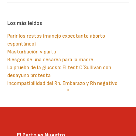
Los más leidos
Parir los restos (manejo expectante aborto
espontáneo)
Masturbación y parto
Riesgos de una cesárea para la madre
La prueba de la glucosa: El test O´Sullivan con
desayuno protesta
Incompatibilidad del Rh. Embarazo y Rh negativo
Paginación
Siguiente
››
página
El Parto es Nuestro