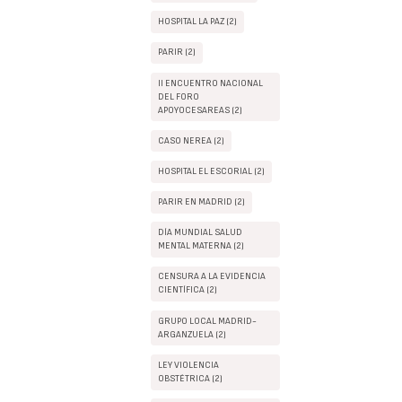
HOSPITAL LA PAZ (2)
PARIR (2)
II ENCUENTRO NACIONAL
DEL FORO
APOYOCESAREAS (2)
CASO NEREA (2)
HOSPITAL EL ESCORIAL (2)
PARIR EN MADRID (2)
DÍA MUNDIAL SALUD
MENTAL MATERNA (2)
CENSURA A LA EVIDENCIA
CIENTÍFICA (2)
GRUPO LOCAL MADRID-
ARGANZUELA (2)
LEY VIOLENCIA
OBSTÉTRICA (2)