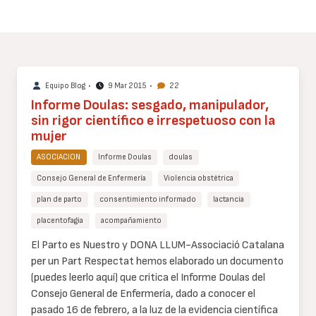
Equipo Blog
•
9 Mar 2015
•
22
Informe Doulas: sesgado, manipulador,
sin rigor científico e irrespetuoso con la
mujer
ASOCIACION
Informe Doulas
doulas
Consejo General de Enfermería
Violencia obstétrica
plan de parto
consentimiento informado
lactancia
placentofagia
acompañamiento
Cuerpo
El Parto es Nuestro y DONA LLUM-Associació Catalana
de
per un Part Respectat hemos elaborado un documento
texto
(puedes leerlo aquí) que critica el Informe Doulas del
Consejo General de Enfermería, dado a conocer el
pasado 16 de febrero, a la luz de la evidencia científica