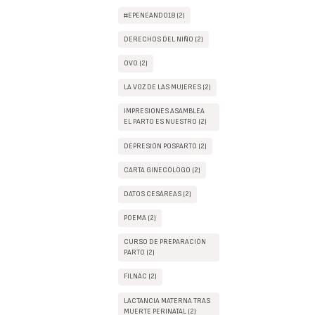
#EPENEANDO18 (2)
DERECHOS DEL NIÑO (2)
OVO (2)
LA VOZ DE LAS MUJERES (2)
IMPRESIONES ASAMBLEA
EL PARTO ES NUESTRO (2)
DEPRESIÓN POSPARTO (2)
CARTA GINECÓLOGO (2)
DATOS CESÁREAS (2)
POEMA (2)
CURSO DE PREPARACIÓN
PARTO (2)
FILNAC (2)
LACTANCIA MATERNA TRAS
MUERTE PERINATAL (2)