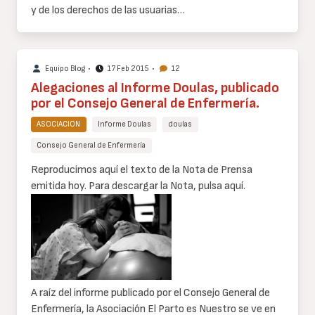
y de los derechos de las usuarias…
Equipo Blog
•
17 Feb 2015
•
12
Alegaciones al Informe Doulas, publicado
por el Consejo General de Enfermería.
ASOCIACION
Informe Doulas
doulas
Consejo General de Enfermería
Cuerpo
Reproducimos aquí el texto de la Nota de Prensa
de
emitida hoy. Para descargar la Nota, pulsa aquí.
texto
A raíz del informe publicado por el Consejo General de
Enfermería, la Asociación El Parto es Nuestro se ve en