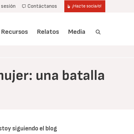
r sesión
Contáctanos
¡Hazte socia/o!
Recursos
Relatos
Media
mujer: una batalla
stoy siguiendo el blog