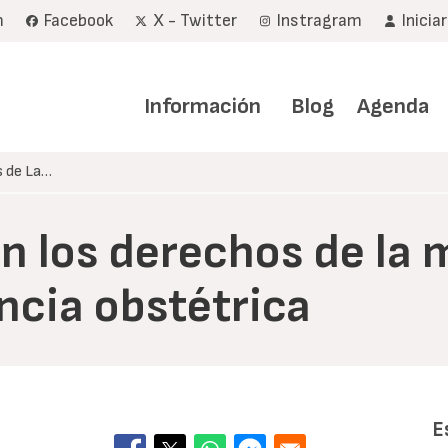
m
Facebook
X - Twitter
Instragram
Inicia
Navegación
principal
Información
Blog
Agenda
s de La…
n los derechos de la 
encia obstétrica
E