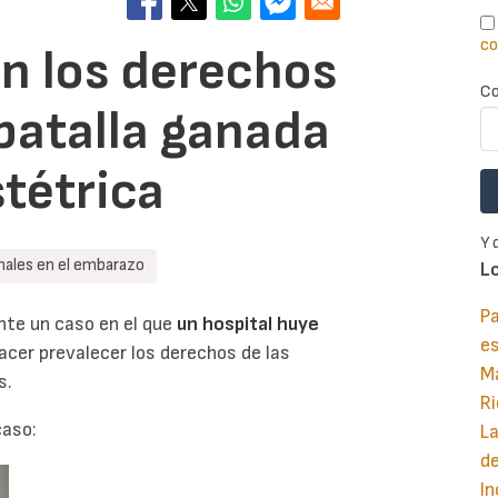
co
en los derechos
Co
 batalla ganada
stétrica
Y 
nales en el embarazo
L
Pa
te un caso en el que
un hospital huye
e
hacer prevalecer los derechos de las
M
s.
Ri
caso:
La
d
In