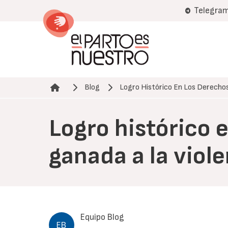
Pasar
Telegra
al
contenido
principal
Blog
Logro Histórico En Los Derecho
Ruta de navegación
Logro histórico e
ganada a la viol
Equipo Blog