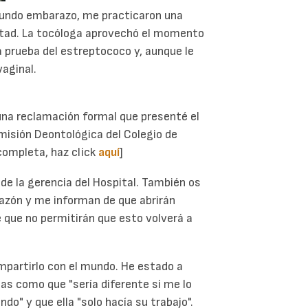
gundo embarazo, me practicaron una
ntad. La tocóloga aprovechó el momento
a prueba del estreptococo y, aunque le
vaginal.
una reclamación formal que presenté el
Comisión Deontológica del Colegio de
 completa, haz click
aquí
]
 de la gerencia del Hospital. También os
 razón y me informan de que abrirán
e que no permitirán que esto volverá a
mpartirlo con el mundo. He estado a
as como que "sería diferente si me lo
o" y que ella "solo hacía su trabajo".