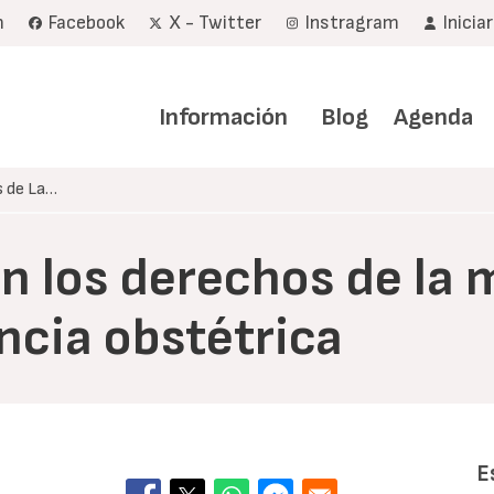
m
Facebook
X - Twitter
Instragram
Inicia
Navegación
principal
Información
Blog
Agenda
s de La…
n los derechos de la 
encia obstétrica
E