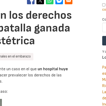
co
en los derechos
Co
 batalla ganada
stétrica
Y 
nales en el embarazo
L
Pa
te un caso en el que
un hospital huye
e
hacer prevalecer los derechos de las
M
s.
Ri
caso:
La
d
In