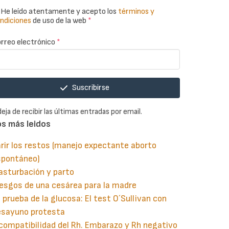
He leído atentamente y acepto los
términos y
ndiciones
de uso de la web
*
rreo electrónico
*
Suscribirse
deja de recibir las últimas entradas por email.
os más leidos
rir los restos (manejo expectante aborto
spontáneo)
asturbación y parto
esgos de una cesárea para la madre
 prueba de la glucosa: El test O´Sullivan con
esayuno protesta
compatibilidad del Rh. Embarazo y Rh negativo