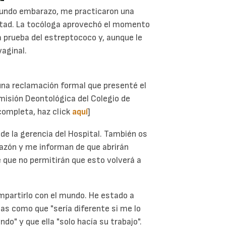
gundo embarazo, me practicaron una
ntad. La tocóloga aprovechó el momento
a prueba del estreptococo y, aunque le
vaginal.
una reclamación formal que presenté el
Comisión Deontológica del Colegio de
 completa, haz click
aquí
]
 de la gerencia del Hospital. También os
 razón y me informan de que abrirán
e que no permitirán que esto volverá a
mpartirlo con el mundo. He estado a
as como que "sería diferente si me lo
o" y que ella "solo hacía su trabajo".