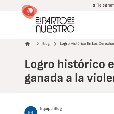
Pasar
Telegra
al
contenido
principal
Blog
Logro Histórico En Los Derecho
Ruta de navegación
Logro histórico e
ganada a la viol
Equipo Blog