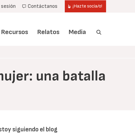
r sesión
Contáctanos
¡Hazte socia/o!
Recursos
Relatos
Media
mujer: una batalla
stoy siguiendo el blog