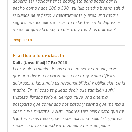
debería ser radicalmente ecologista para poder dar el
pecho como hace 100 o 500 , tu hijo tendra buena salud
si cuidas de el fisica y mentalmente y eres una madre
seguro que excelente criar un bebé teniendo depresión
no es ninguna broma, un abrazo y muchos ánimos ?
Respuesta
El artìculo lo decìa... la
Delia (unverified)
17 Feb 2016
El artìculo lo decìa... la verdad a veces incomoda, creo
que uno tiene que entender que aunque sea dificil y
doloroso, la lactancia es responsabilidad y obligaciòn de la
madre. En mi caso te puedo decir que tambièn sufri
tristeza, lloraba todo el tiempo, tuve una anemia
postparto que caminaba dos pasos y sentìa que me iba a
caer, tuve mastitis, y sufrì dolores terribles hasta que mi
hija tuvo tres meses, pero aùn asì tomo sòlo teta, jamàs
recurrì a una mamadera. a veces querer es poder