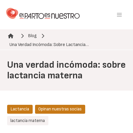
Pasar
al
contenido
principal
Blog
Ruta de navegación
Una Verdad Incómoda: Sobre Lactancia…
Una verdad incómoda: sobre
lactancia materna
Lactancia
Opinan nuestras socias
lactancia materna