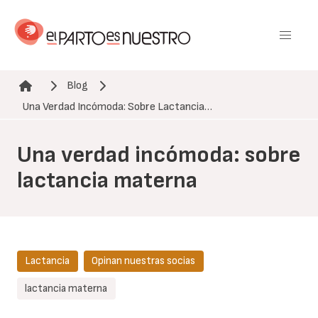
Pasar
al
contenido
principal
Blog
Ruta de navegación
Una Verdad Incómoda: Sobre Lactancia…
Una verdad incómoda: sobre
lactancia materna
Lactancia
Opinan nuestras socias
lactancia materna