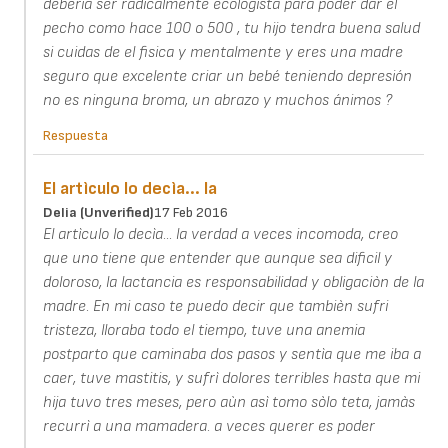
debería ser radicalmente ecologista para poder dar el
pecho como hace 100 o 500 , tu hijo tendra buena salud
si cuidas de el fisica y mentalmente y eres una madre
seguro que excelente criar un bebé teniendo depresión
no es ninguna broma, un abrazo y muchos ánimos ?
Respuesta
El artìculo lo decìa... la
Delia (unverified)
17 Feb 2016
El artìculo lo decìa... la verdad a veces incomoda, creo
que uno tiene que entender que aunque sea dificil y
doloroso, la lactancia es responsabilidad y obligaciòn de la
madre. En mi caso te puedo decir que tambièn sufri
tristeza, lloraba todo el tiempo, tuve una anemia
postparto que caminaba dos pasos y sentìa que me iba a
caer, tuve mastitis, y sufrì dolores terribles hasta que mi
hija tuvo tres meses, pero aùn asì tomo sòlo teta, jamàs
recurrì a una mamadera. a veces querer es poder