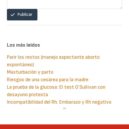
Publicar
Los más leidos
Parir los restos (manejo expectante aborto
espontáneo)
Masturbación y parto
Riesgos de una cesárea para la madre
La prueba de la glucosa: El test O´Sullivan con
desayuno protesta
Incompatibilidad del Rh. Embarazo y Rh negativo
Paginación
Siguiente
››
página