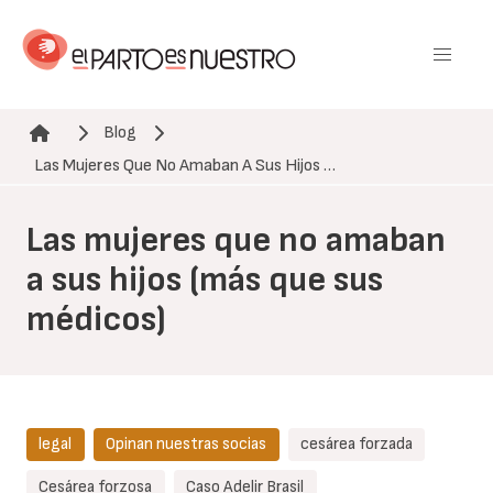
Pasar
al
contenido
principal
Blog
Ruta de navegación
Las Mujeres Que No Amaban A Sus Hijos …
Las mujeres que no amaban
a sus hijos (más que sus
médicos)
legal
Opinan nuestras socias
cesárea forzada
Cesárea forzosa
Caso Adelir Brasil